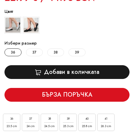
Цвят
Избери размер
36
37
38
39
Добави в количката
БЪРЗА ПОРЪЧКА
36
37
38
39
40
41
23.5 cm
24 cm
24.5 cm
25.3 cm
25.8 cm
26.3 cm