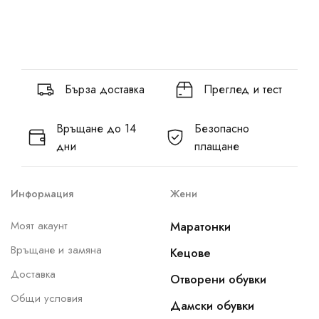
Бърза доставка
Преглед и тест
Връщане до 14
Безопасно
дни
плащане
Информация
Жени
Моят акаунт
Маратонки
Връщане и замяна
Кецове
Доставка
Отворени обувки
Общи условия
Дамски обувки