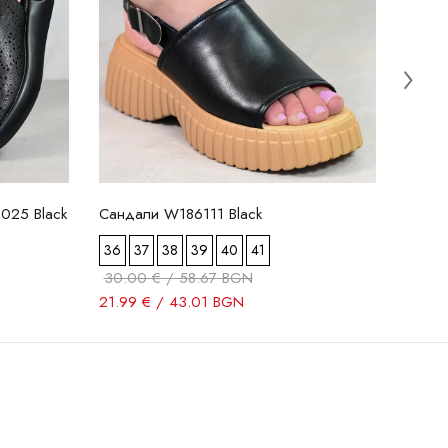
26.99
025 Black
Сандали W186111 Black
36
37
38
39
40
41
30.00 € / 58.67 BGN
21.99 € / 43.01 BGN