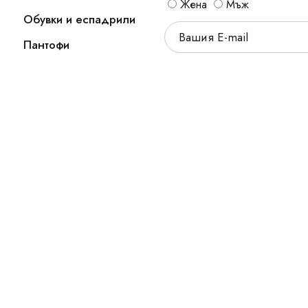
Жена
Мъж
Обувки и еспадрили
Пантофи
а запазени.