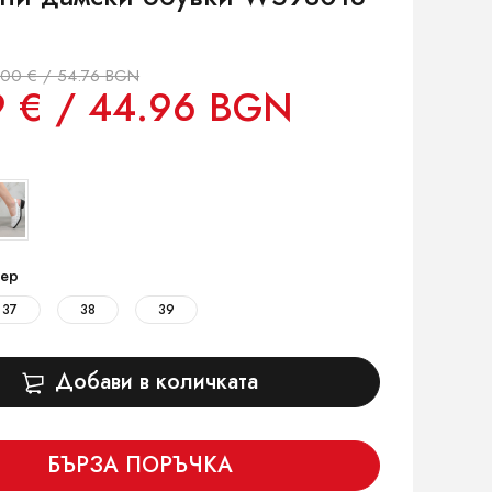
.00 € / 54.76 BGN
9 € / 44.96 BGN
ер
37
38
39
Добави в количката
БЪРЗА ПОРЪЧКА