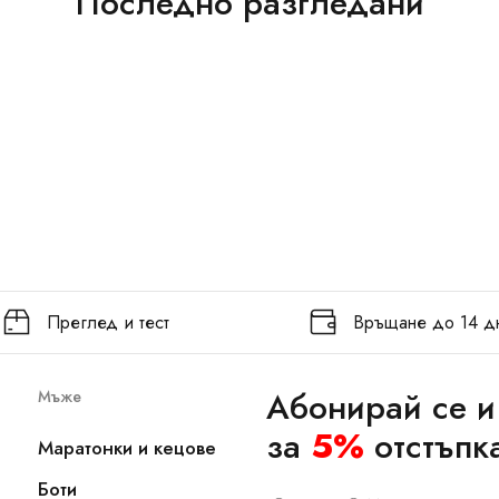
Последно разгледани
Преглед и тест
Връщане до 14 д
Абонирай се и
Мъже
за
5%
отстъпк
Маратонки и кецове
Боти