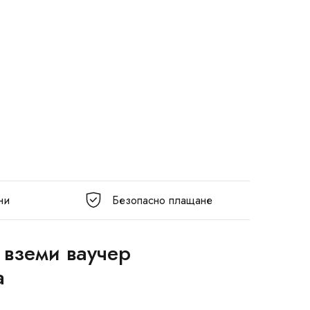
ни
Безопасно плащане
 вземи ваучер
а