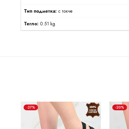
Тип подметка:
с токче
Тегло:
0.51 kg.
-27%
-20%