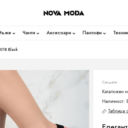
Мъже
Чанти
Аксесоари
Пантофи
Техни
018 Black
Сандали
Каталожен н
Наличност: 
Таблица 
Елеган