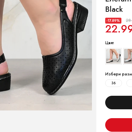
Black
28
-17.89%
22.9
Цвят
Избери разм
36