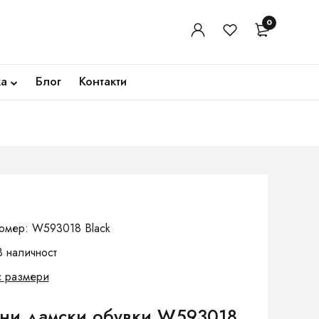
0
ка
Блог
Контакти
омер: W593018 Black
В наличност
с размери
тни дамски обувки W593018