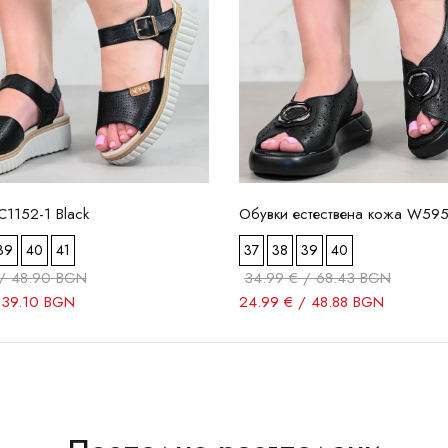
1152-1 Black
Обувки естествена кожа W595
39
40
41
37
38
39
40
/ 48.90 BGN
34.99 € / 68.43 BGN
 39.10 BGN
24.99 € / 48.88 BGN