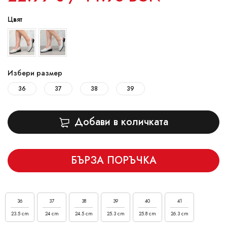
Цвят
Избери размер
36
37
38
39
Добави в количката
БЪРЗА ПОРЪЧКА
36
37
38
39
40
41
23.5 cm
24 cm
24.5 cm
25.3 cm
25.8 cm
26.3 cm