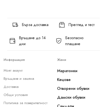
Бърза доставка
Преглед и тест
Връщане до 14
Безопасно
дни
плащане
Информация
Жени
Моят акаунт
Маратонки
Връщане и замяна
Кецове
Доставка
Отворени обувки
Общи условия
Дамски обувки
Политика за поверителност
Сандали