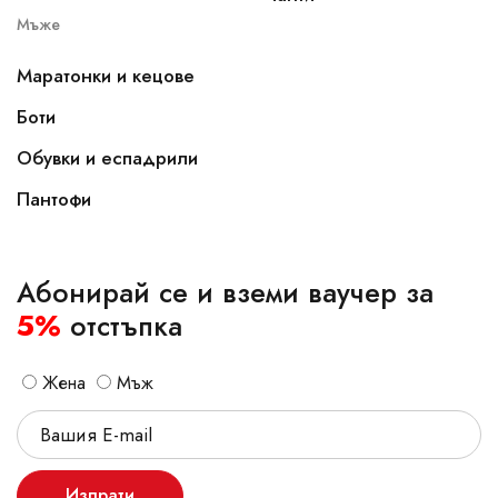
Мъже
Маратонки и кецове
Боти
Обувки и еспадрили
Пантофи
Абонирай се и вземи ваучер за
5%
отстъпка
Жена
Мъж
Изпрати