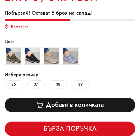
Побързай! Остават 5 броя на склад!
Bestseller
Цвят
Избери размер
36
37
38
39
Добави в количката
БЪРЗА ПОРЪЧКА