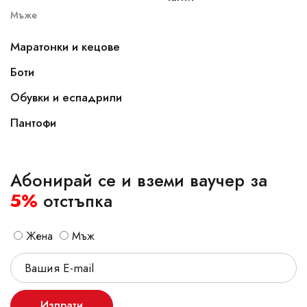
Мъже
Маратонки и кецове
Боти
Обувки и еспадрили
Пантофи
Абонирай се и вземи ваучер за
5%
отстъпка
Жена
Мъж
Изпрати