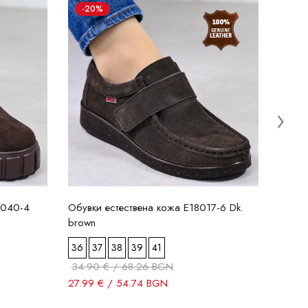
-20%
-2
Обувк
36
34.9
27.99
8040-4
Обувки естествена кожа E18017-6 Dk.
brown
36
37
38
39
41
34.90 € / 68.26 BGN
27.99 € / 54.74 BGN