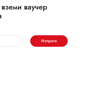
 вземи ваучер
а
Изпрати