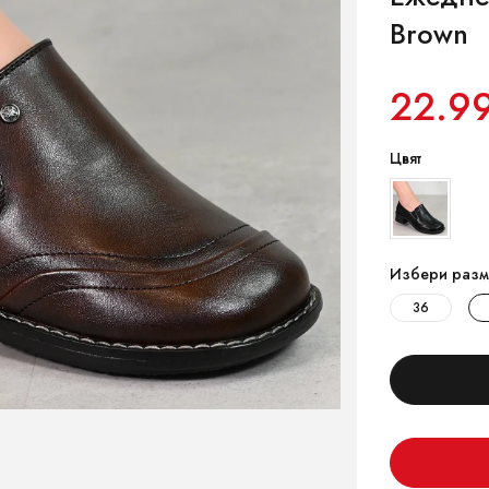
Brown
22.9
Цвят
Избери разм
36