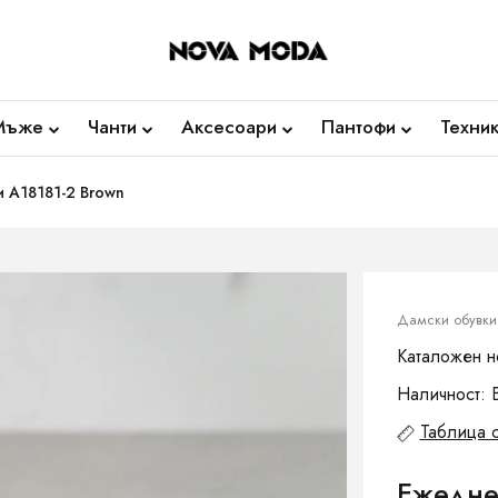
Мъже
Чанти
Аксесоари
Пантофи
Техни
 A18181-2 Brown
Дамски обувки
Каталожен н
Наличност: 
Таблица 
Ежедне