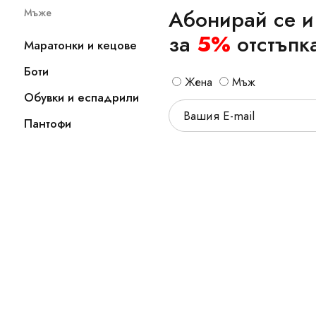
Абонирай се и
Мъже
за
5%
отстъпк
Маратонки и кецове
Боти
Жена
Мъж
Обувки и еспадрили
Пантофи