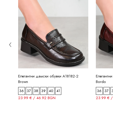
Елегантни дамски обувки A18182-2
Елегантни
Brown
Bordo
36
37
38
39
40
41
36
37
23.99 € / 46.92 BGN
23.99 € 