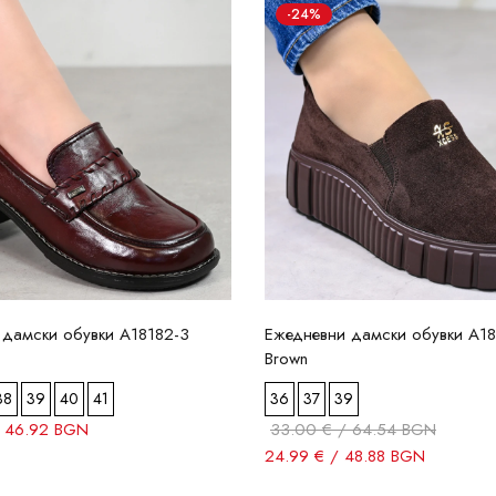
-24%
 дамски обувки A18182-3
Ежедневни дамски обувки A1
Brown
38
39
40
41
36
37
39
/ 46.92 BGN
33.00 € / 64.54 BGN
24.99 € / 48.88 BGN