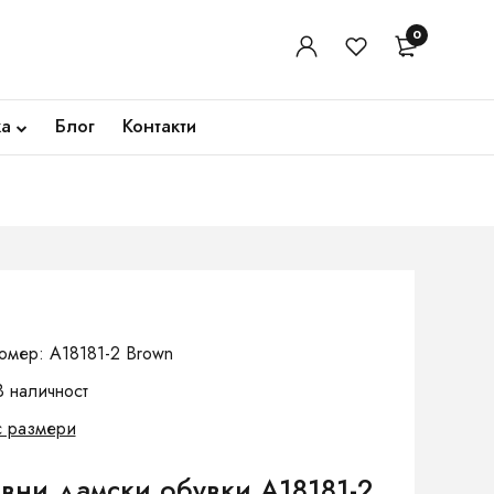
0
ка
Блог
Контакти
омер: A18181-2 Brown
В наличност
с размери
вни дамски обувки A18181-2