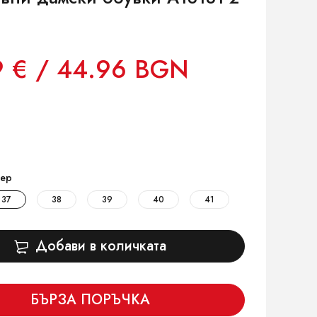
9 € / 44.96 BGN
ер
37
38
39
40
41
Добави в количката
БЪРЗА ПОРЪЧКА