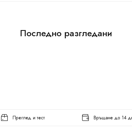
Последно разгледани
Преглед и тест
Връщане до 14 д