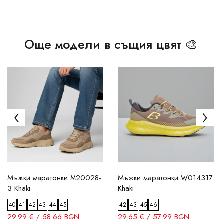
Още модели в същия цвят 🎨
Мъжки маратонки M20028-
Мъжки маратонки W014317
3 Khaki
Khaki
40
41
42
43
44
45
42
43
45
46
29.99 € / 58.66 BGN
29.65 € / 57.99 BGN