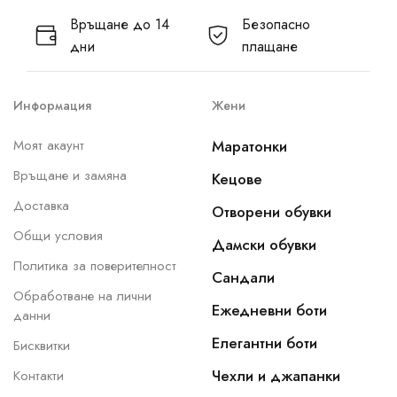
Връщане до 14
Безопасно
дни
плащане
Информация
Жени
Моят акаунт
Маратонки
Връщане и замяна
Кецове
Доставка
Отворени обувки
Общи условия
Дамски обувки
Политика за поверителност
Сандали
Обработване на лични
Ежедневни боти
данни
Елегантни боти
Бисквитки
Чехли и джапанки
Контакти