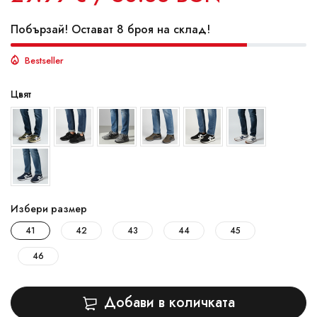
Побързай! Остават 8 броя на склад!
Bestseller
Цвят
Избери размер
41
42
43
44
45
46
Добави в количката