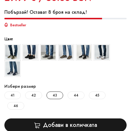
Побързай! Остават 8 броя на склад!
Bestseller
Цвят
Избери размер
41
42
43
44
45
46
Добави в количката