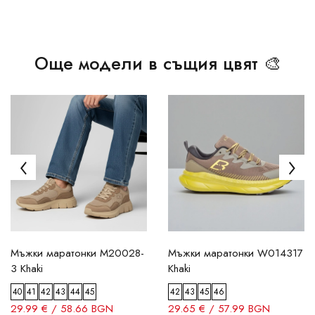
Още модели в същия цвят 🎨
Мъжки маратонки M20028-
Мъжки маратонки W014317
3 Khaki
Khaki
40
41
42
43
44
45
42
43
45
46
29.99 € / 58.66 BGN
29.65 € / 57.99 BGN