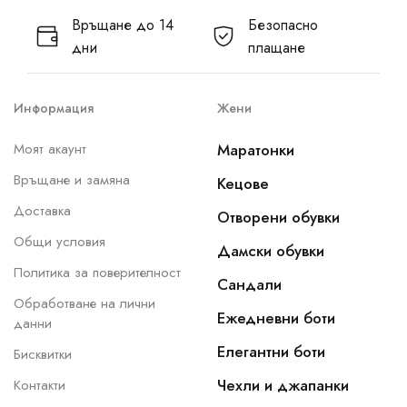
Връщане до 14
Безопасно
дни
плащане
Информация
Жени
Моят акаунт
Маратонки
Връщане и замяна
Кецове
Доставка
Отворени обувки
Общи условия
Дамски обувки
Политика за поверителност
Сандали
Обработване на лични
Ежедневни боти
данни
Елегантни боти
Бисквитки
Чехли и джапанки
Контакти