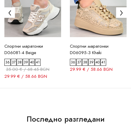
Спортни маратонки
Спортни маратонки
D06081-4 Beige
D06095-3 Khaki
36
37
38
39
40
41
36
37
38
39
40
41
35.00 € / 68.45 BGN
29.99 € / 58.66 BGN
29.99 € / 58.66 BGN
Последно разгледани