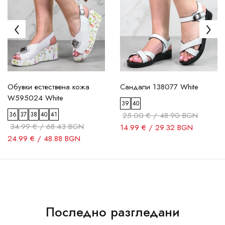
Обувки естествена кожа
Сандали 138077 White
W595024 White
39
40
36
37
38
40
41
25.00 € / 48.90 BGN
34.99 € / 68.43 BGN
14.99 € / 29.32 BGN
24.99 € / 48.88 BGN
Последно разгледани