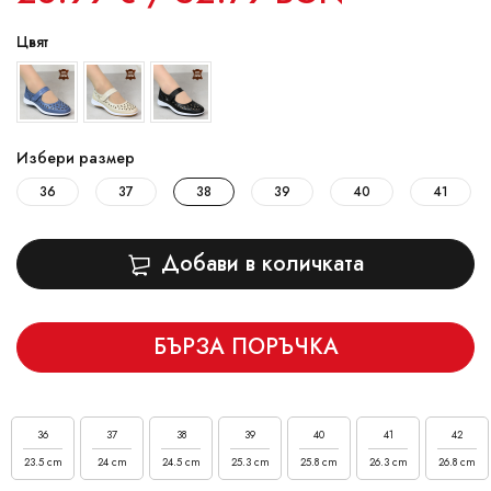
Цвят
Избери размер
36
37
38
39
40
41
Добави в количката
БЪРЗА ПОРЪЧКА
36
37
38
39
40
41
42
23.5 cm
24 cm
24.5 cm
25.3 cm
25.8 cm
26.3 cm
26.8 cm