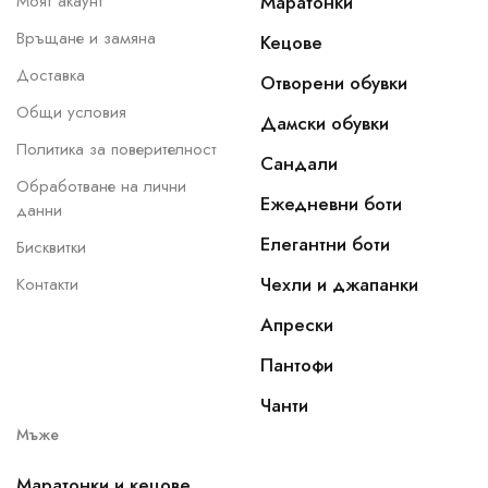
Моят акаунт
Маратонки
Връщане и замяна
Кецове
Доставка
Отворени обувки
Общи условия
Дамски обувки
Политика за поверителност
Сандали
Обработване на лични
Ежедневни боти
данни
Елегантни боти
Бисквитки
Чехли и джапанки
Контакти
Апрески
Пантофи
Чанти
Мъже
Маратонки и кецове