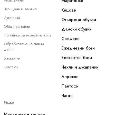
Моят акаунт
Маратонки
Връщане и замяна
Кецове
Доставка
Отворени обувки
Общи условия
Дамски обувки
Политика за поверителност
Сандали
Обработване на лични
Ежедневни боти
данни
Елегантни боти
Бисквитки
Чехли и джапанки
Контакти
Апрески
Пантофи
Чанти
Мъже
Маратонки и кецове