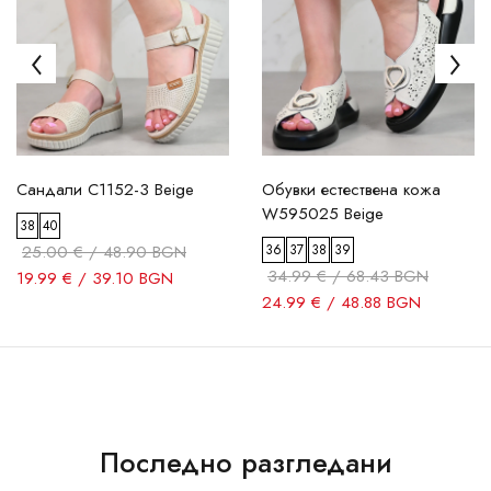
Сандали C1152-3 Beige
Обувки естествена кожа
W595025 Beige
38
40
25.00 € / 48.90 BGN
36
37
38
39
34.99 € / 68.43 BGN
19.99 € / 39.10 BGN
24.99 € / 48.88 BGN
Последно разгледани