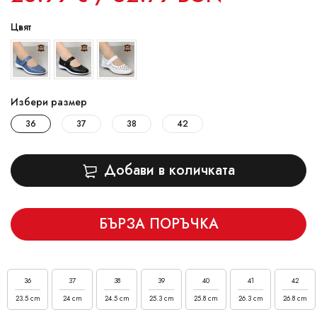
Цвят
Избери размер
36
37
38
42
Добави в количката
БЪРЗА ПОРЪЧКА
36
37
38
39
40
41
42
23.5 cm
24 cm
24.5 cm
25.3 cm
25.8 cm
26.3 cm
26.8 cm