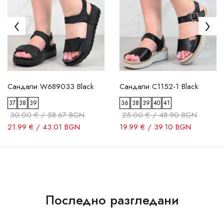
Сандали W689033 Black
Сандали C1152-1 Black
37
38
39
36
38
39
40
41
30.00 € / 58.67 BGN
25.00 € / 48.90 BGN
21.99 € / 43.01 BGN
19.99 € / 39.10 BGN
Последно разгледани