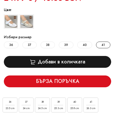
Цвят
Избери размер
36
37
38
39
40
41
Добави в количката
БЪРЗА ПОРЪЧКА
36
37
38
39
40
41
23.5 cm
24 cm
24.5 cm
25.3 cm
25.8 cm
26.3 cm