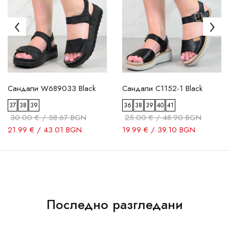
Сандали W689033 Black
Сандали C1152-1 Black
37
38
39
36
38
39
40
41
30.00 € / 58.67 BGN
25.00 € / 48.90 BGN
21.99 € / 43.01 BGN
19.99 € / 39.10 BGN
Последно разгледани