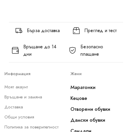
Бърза доставка
Преглед и тест
Връщане до 14
Безопасно
дни
плащане
Информация
Жени
Моят акаунт
Маратонки
Връщане и замяна
Кецове
Доставка
Отворени обувки
Общи условия
Дамски обувки
Политика за поверителност
Сандали