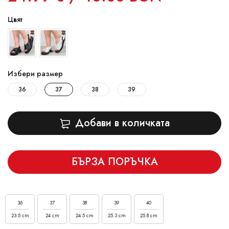
Цвят
Избери размер
36
37
38
39
Добави в количката
БЪРЗА ПОРЪЧКА
36
37
38
39
40
23.5 cm
24 cm
24.5 cm
25.3 cm
25.8 cm