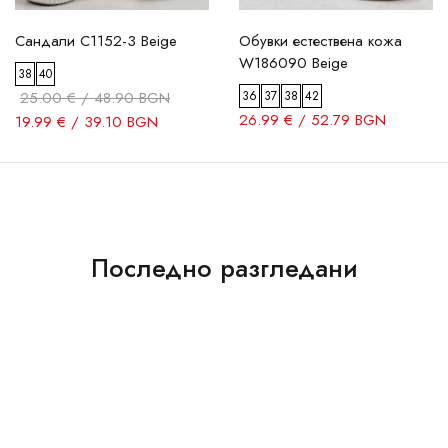
Сандали C1152-3 Beige
Обувки естествена кожа
W186090 Beige
38
40
25.00 € / 48.90 BGN
36
37
38
42
26.99 € / 52.79 BGN
19.99 € / 39.10 BGN
Последно разгледани