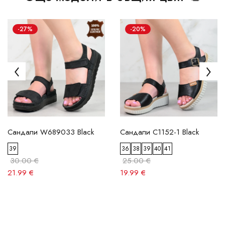
-27%
-20%
Сандали W689033 Black
Сандали C1152-1 Black
39
36
38
39
40
41
30.00 €
25.00 €
21.99 €
19.99 €