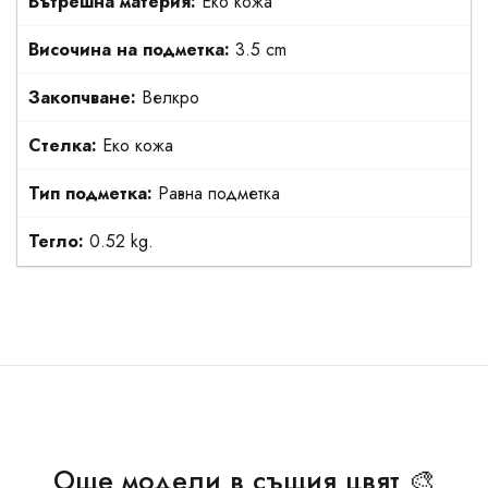
Вътрешна материя:
Еко кожа
Височина на подметка:
3.5 cm
Закопчване:
Велкро
Стелка:
Еко кожа
Тип подметка:
Равна подметка
Тегло:
0.52 kg.
Още модели в същия цвят 🎨