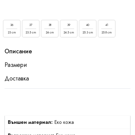
36
37
38
39
40
41
23 cm
23.5 cm
24 cm
24.5 cm
25.3 cm
25.8 cm
Описание
Размери
Доставка
Външен материал:
Еко кожа