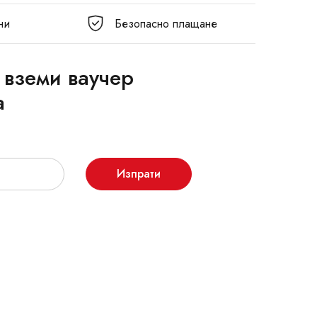
ни
Безопасно плащане
 вземи ваучер
а
Изпрати