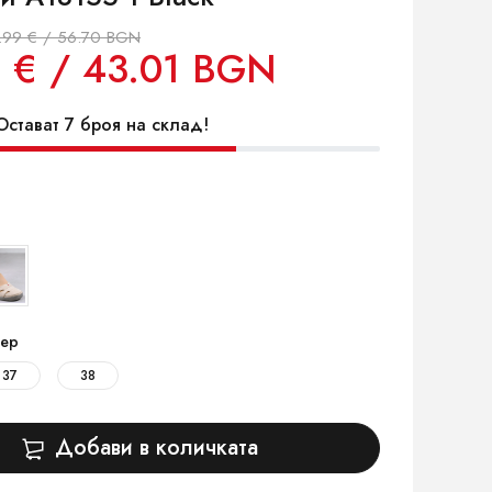
.99 € / 56.70 BGN
 € / 43.01 BGN
стават 7 броя на склад!
ер
37
38
Добави в количката