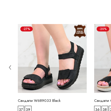
-27%
-20%
Сандали W689033 Black
Сандали C
37
39
36
38