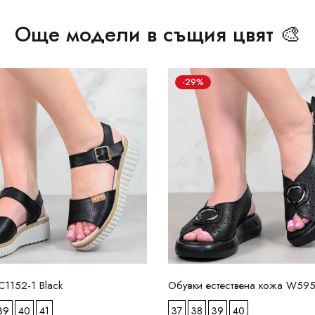
Още модели в същия цвят 🎨
-29%
1152-1 Black
Обувки естествена кожа W595
39
40
41
37
38
39
40