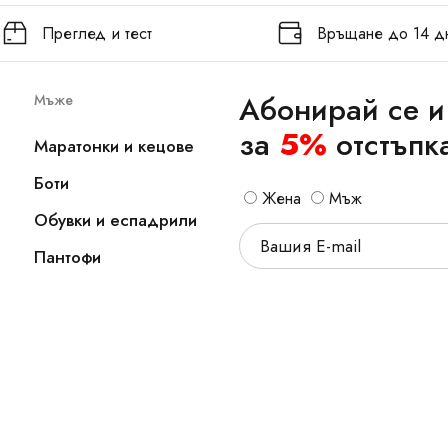
Преглед и тест
Връщане до 14 д
Абонирай се и
Мъже
за
5%
отстъпк
Маратонки и кецове
Боти
Жена
Мъж
Обувки и еспадрили
Пантофи