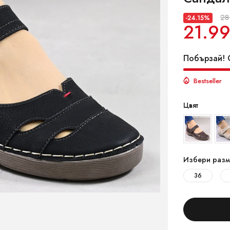
28
-24.15%
21.99
Побързай! О
Bestseller
Цвят
Избери разм
36