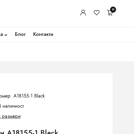
0
ка
Блог
Контакти
омер: A18155-1 Black
В наличност
с размери
 A18155-1 Black