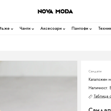
Мъже
Чанти
Аксесоари
Пантофи
Техни
Сандали
Каталожен н
Наличност: 
Таблица 
Сандали