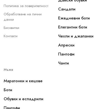
Дамски обувки
Политика за поверителност
Сандали
Обработване на лични
Ежедневни боти
данни
Елегантни боти
Бисквитки
Чехли и джапанки
Контакти
Апрески
Пантофи
Чанти
Мъже
Маратонки и кецове
Боти
Обувки и еспадрили
Пантофи