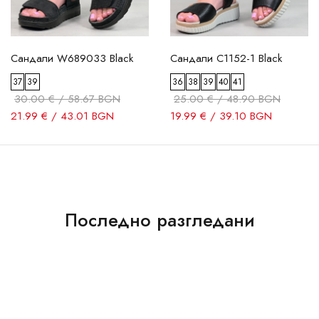
Сандали W689033 Black
Сандали C1152-1 Black
37
39
36
38
39
40
41
30.00 € / 58.67 BGN
25.00 € / 48.90 BGN
21.99 € / 43.01 BGN
19.99 € / 39.10 BGN
Последно разгледани