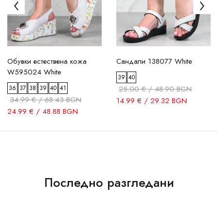
Обувки естествена кожа
Сандали 138077 White
W595024 White
39
40
36
37
38
39
40
41
25.00 € / 48.90 BGN
34.99 € / 68.43 BGN
14.99 € / 29.32 BGN
24.99 € / 48.88 BGN
Последно разгледани