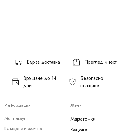
Бърза доставка
Преглед и тест
Връщане до 14
Безопасно
дни
плащане
Информация
Жени
Моят акаунт
Маратонки
Връщане и замяна
Кецове