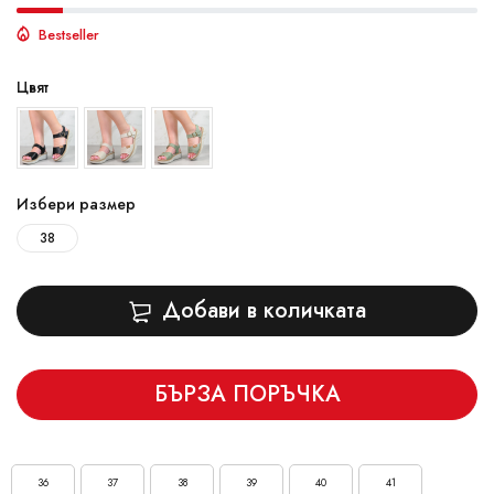
Bestseller
Цвят
Избери размер
38
Добави в количката
БЪРЗА ПОРЪЧКА
36
37
38
39
40
41