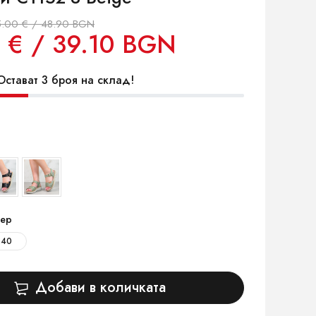
.00 € / 48.90 BGN
 € / 39.10 BGN
стават 3 броя на склад!
ер
40
Добави в количката