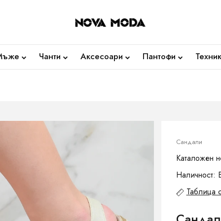
Мъже
Чанти
Аксесоари
Пантофи
Техни
Сандали
Каталожен н
Наличност: 
Таблица 
Сандал