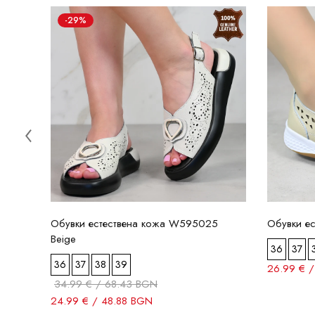
-29%
Обувки естествена кожа W595025
Обувки е
Beige
36
37
36
37
38
39
26.99 € 
34.99 € / 68.43 BGN
24.99 € / 48.88 BGN