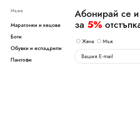
Абонирай се и
Мъже
за
5%
отстъпк
Маратонки и кецове
Боти
Жена
Мъж
Обувки и еспадрили
Пантофи