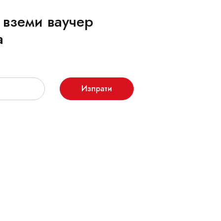
 вземи ваучер
а
Изпрати