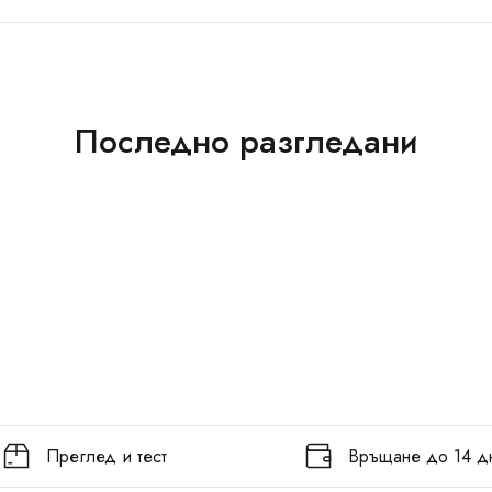
Последно разгледани
Преглед и тест
Връщане до 14 д