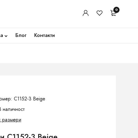
0
ка
Блог
Контакти
омер: C1152-3 Beige
В наличност
с размери
и C1152-3 Beige