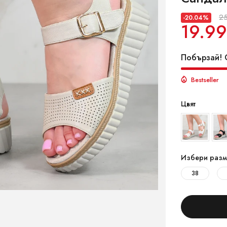
25
-20.04%
19.99
Побързай! О
Bestseller
Цвят
Избери разм
38