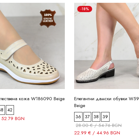
-18%
стествена кожа W186090 Beige
Елегантни дамски обувки W5
Beige
38
42
36
37
38
39
/ 52.79 BGN
28.00 € / 54.76 BGN
22.99 € / 44.96 BGN