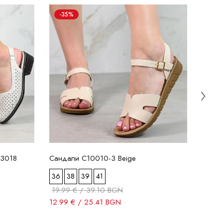
-35%
-2
Санд
36
19.9
15.99
93018
Сандали C10010-3 Beige
36
38
39
41
19.99 € / 39.10 BGN
12.99 € / 25.41 BGN