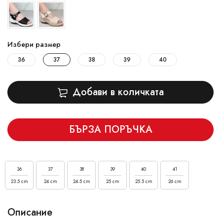
Избери размер
36
37
38
39
40
Добави в количката
БЪРЗА ПОРЪЧКА
36
37
38
39
40
41
23.5 cm
24 cm
24.5 cm
25 cm
25.5 cm
26 cm
Описание