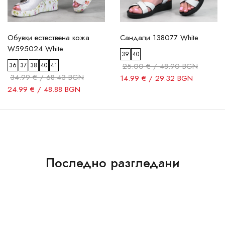
Обувки естествена кожа
Сандали 138077 White
W595024 White
39
40
36
37
38
40
41
25.00 € / 48.90 BGN
34.99 € / 68.43 BGN
14.99 € / 29.32 BGN
24.99 € / 48.88 BGN
Последно разгледани