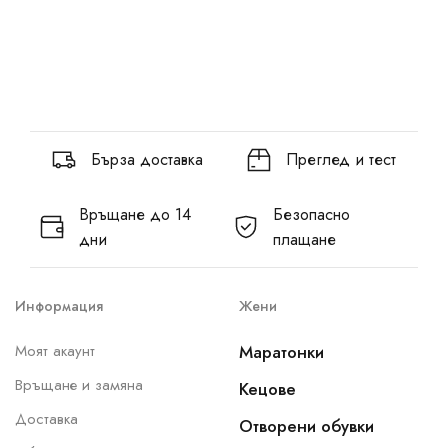
Бърза доставка
Преглед и тест
Връщане до 14
Безопасно
дни
плащане
Информация
Жени
Моят акаунт
Маратонки
Връщане и замяна
Кецове
Доставка
Отворени обувки