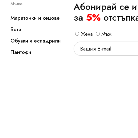
Абонирай се и
Мъже
за
5%
отстъпк
Маратонки и кецове
Боти
Жена
Мъж
Обувки и еспадрили
Пантофи