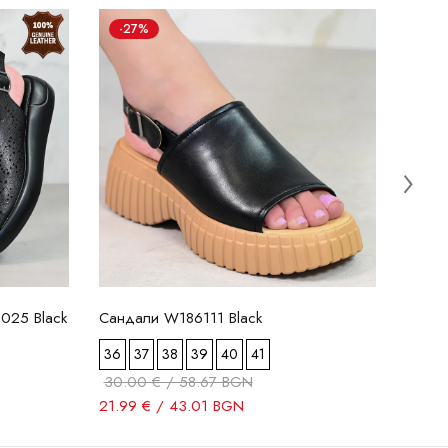
-27%
Обувк
36
26.99
025 Black
Сандали W186111 Black
36
37
38
39
40
41
30.00 € / 58.67 BGN
21.99 € / 43.01 BGN