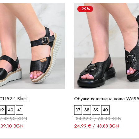
-29%
1152-1 Black
Обувки естествена кожа W595
39
40
41
37
38
39
40
/ 48.90 BGN
34.99 € / 68.43 BGN
 39.10 BGN
24.99 € / 48.88 BGN