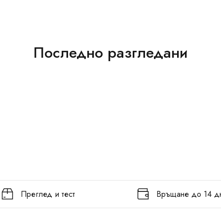
Последно разгледани
Преглед и тест
Връщане до 14 д