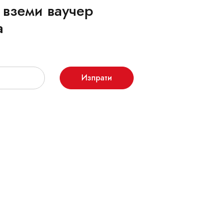
 вземи ваучер
а
Изпрати