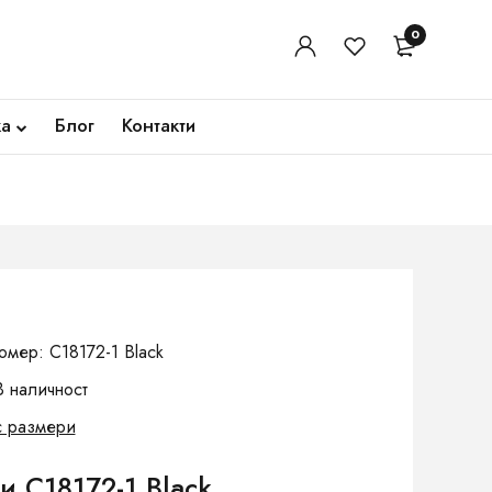
0
ка
Блог
Контакти
омер: C18172-1 Black
В наличност
с размери
 C18172-1 Black