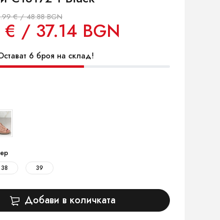
.99 € / 48.88 BGN
 € / 37.14 BGN
стават 6 броя на склад!
ер
38
39
Добави в количката