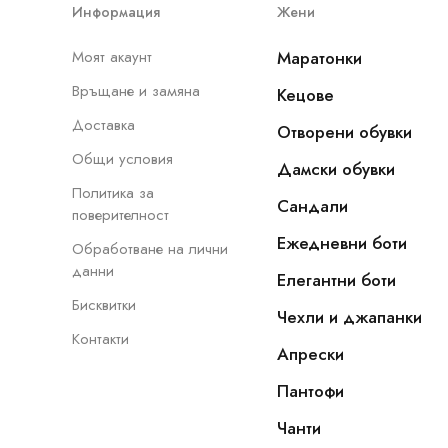
Информация
Жени
Моят акаунт
Маратонки
Връщане и замяна
Кецове
Доставка
Отворени обувки
Общи условия
Дамски обувки
Политика за
Сандали
поверителност
Ежедневни боти
Обработване на лични
данни
Елегантни боти
Бисквитки
Чехли и джапанки
Контакти
Апрески
Пантофи
Чанти