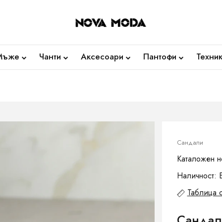
Мъже
Чанти
Аксесоари
Пантофи
Техни
Сандали
Каталожен н
Наличност: 
Таблица 
Сандали