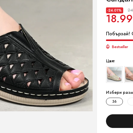
24
-24.01%
18.99
Побързай! О
Bestseller
Цвят
Избери разм
36