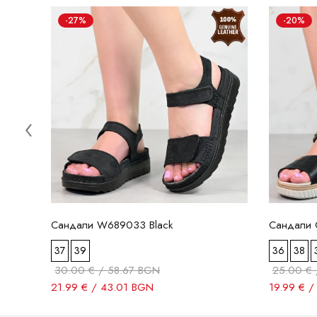
-27%
-20%
Сандали W689033 Black
Сандали C
37
39
36
38
30.00 € / 58.67 BGN
25.00 € 
21.99 € / 43.01 BGN
19.99 € /