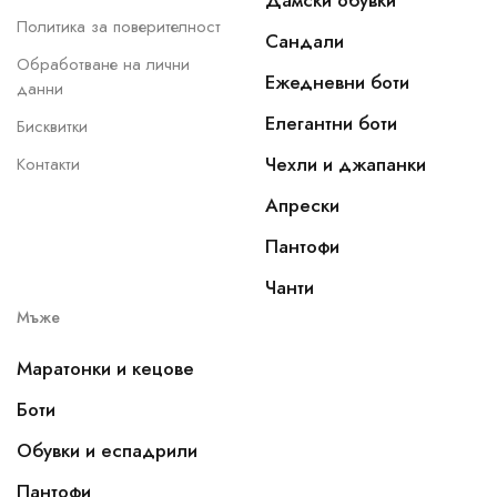
Дамски обувки
Политика за поверителност
Сандали
Обработване на лични
Ежедневни боти
данни
Елегантни боти
Бисквитки
Чехли и джапанки
Контакти
Апрески
Пантофи
Чанти
Мъже
Маратонки и кецове
Боти
Обувки и еспадрили
Пантофи