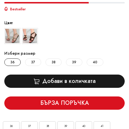
Bestseller
Цвят
Избери размер
36
37
38
39
40
Добави в количката
БЪРЗА ПОРЪЧКА
36
37
38
39
40
41