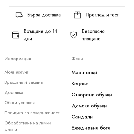
Бърза доставка
Преглед и тест
Връщане до 14
Безопасно
дни
плащане
Информация
Жени
Моят акаунт
Маратонки
Връщане и замяна
Кецове
Доставка
Отворени обувки
Общи условия
Дамски обувки
Политика за поверителност
Сандали
Обработване на лични
Ежедневни боти
данни