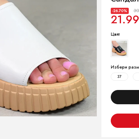
30
-26.70%
21.99
Цвят
Избери разм
37