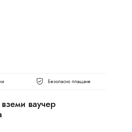
ни
Безопасно плащане
 вземи ваучер
а