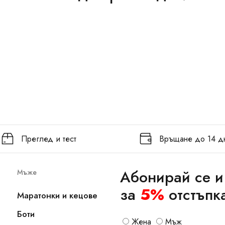
Преглед и тест
Връщане до 14 д
Абонирай се и
Мъже
за
5%
отстъпк
Маратонки и кецове
Боти
Жена
Мъж