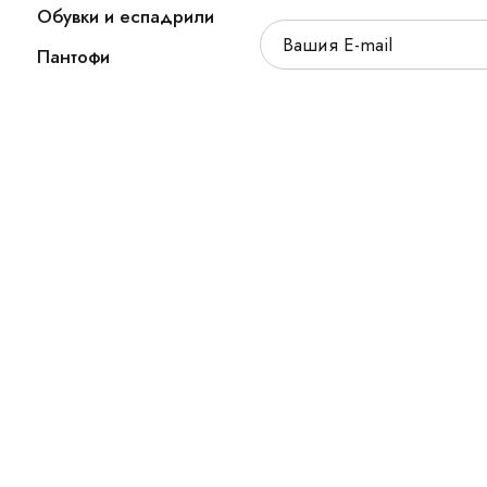
Обувки и еспадрили
Пантофи
а запазени.