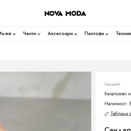
Мъже
Чанти
Аксесоари
Пантофи
Техни
Сандали
Каталожен н
Наличност: 
Таблица 
Сандал