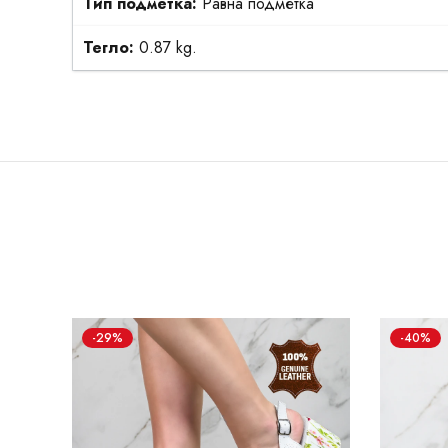
Тип подметка:
Равна подметка
Тегло:
0.87 kg.
-29%
-40%