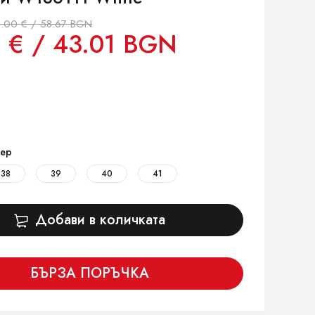
.00 € / 58.67 BGN
 € / 43.01 BGN
ер
38
39
40
41
Добави в количката
БЪРЗА ПОРЪЧКА