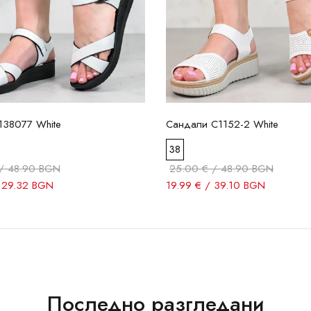
138077 White
Сандали C1152-2 White
38
/ 48.90 BGN
25.00 € / 48.90 BGN
/ 29.32 BGN
19.99 € / 39.10 BGN
Последно разгледани