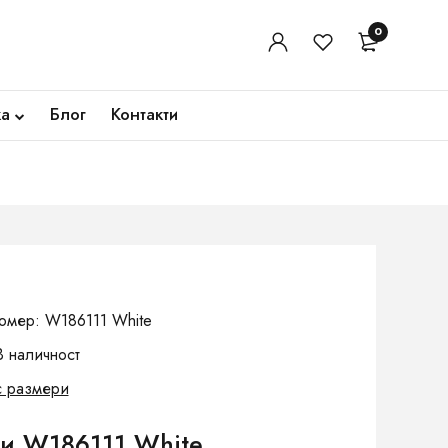
0
ка
Блог
Контакти
омер: W186111 White
В наличност
с размери
и W186111 White