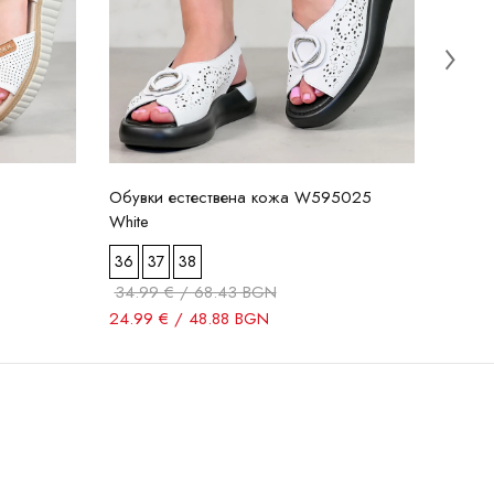
Обувки естествена кожа W595025
White
36
37
38
34.99 € / 68.43 BGN
24.99 € / 48.88 BGN