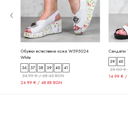
Обувки естествена кожа W595024
Сандали 
White
39
40
36
37
38
39
40
41
25.00 € 
34.99 € / 68.43 BGN
14.99 € 
24.99 € / 48.88 BGN