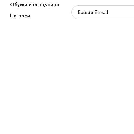
Обувки и еспадрили
Пантофи
а запазени.