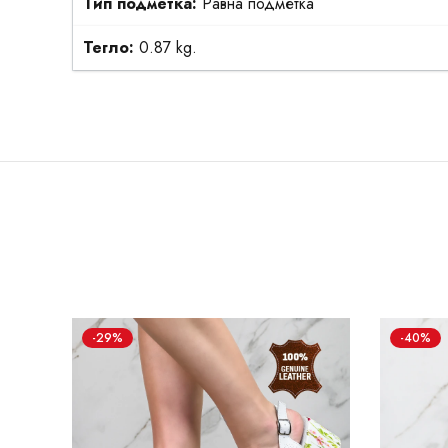
Тип подметка:
Равна подметка
Тегло:
0.87 kg.
-29%
-40%