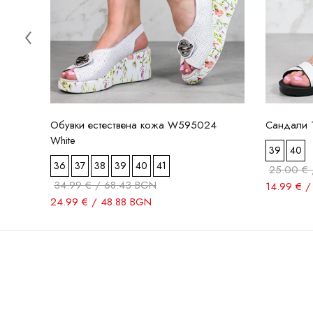
Обувки естествена кожа W595024
Сандали 
White
39
40
36
37
38
39
40
41
25.00 € 
34.99 € / 68.43 BGN
14.99 € 
24.99 € / 48.88 BGN