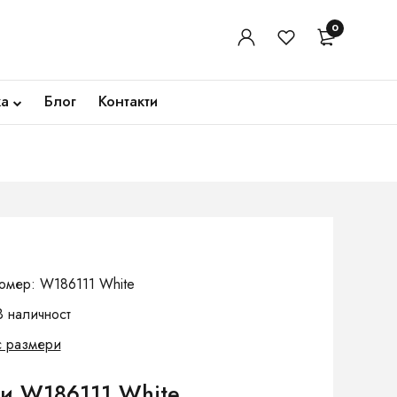
0
ка
Блог
Контакти
омер: W186111 White
В наличност
с размери
и W186111 White