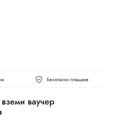
ни
Безопасно плащане
 вземи ваучер
а