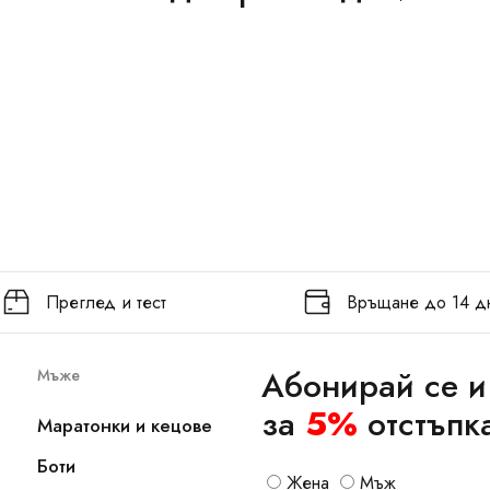
Преглед и тест
Връщане до 14 д
Абонирай се и
Мъже
за
5%
отстъпк
Маратонки и кецове
Боти
Жена
Мъж