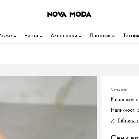
Мъже
Чанти
Аксесоари
Пантофи
Техни
Сандали
Каталожен н
Наличност: 
Таблица 
Сандал