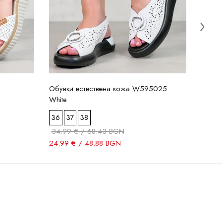
Обувки естествена кожа W595025
White
36
37
38
34.99 € / 68.43 BGN
24.99 € / 48.88 BGN