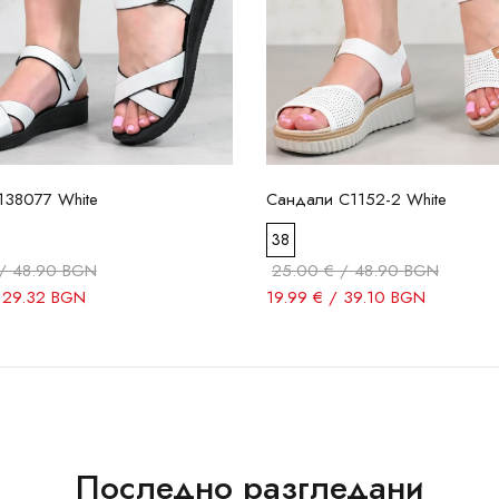
138077 White
Сандали C1152-2 White
38
/ 48.90 BGN
25.00 € / 48.90 BGN
/ 29.32 BGN
19.99 € / 39.10 BGN
Последно разгледани