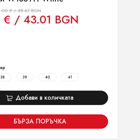
.00 € / 58.67 BGN
 € / 43.01 BGN
ер
38
39
40
41
Добави в количката
БЪРЗА ПОРЪЧКА