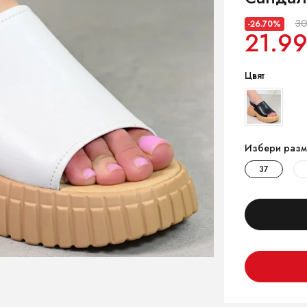
30
-26.70%
21.99
Цвят
Избери разм
37