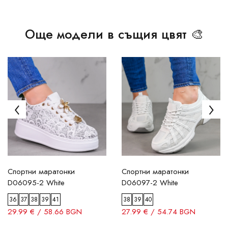
Още модели в същия цвят 🎨
Спортни маратонки
Спортни маратонки
D06095-2 White
D06097-2 White
36
37
38
39
41
38
39
40
29.99 € / 58.66 BGN
27.99 € / 54.74 BGN