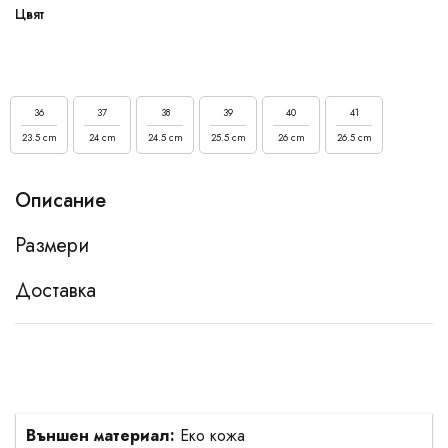
Цвят
36
37
38
39
40
41
23.5 cm
24 cm
24.5 cm
25.5 cm
26 cm
26.5 cm
Описание
Размери
Доставка
Външен материал:
Еко кожа