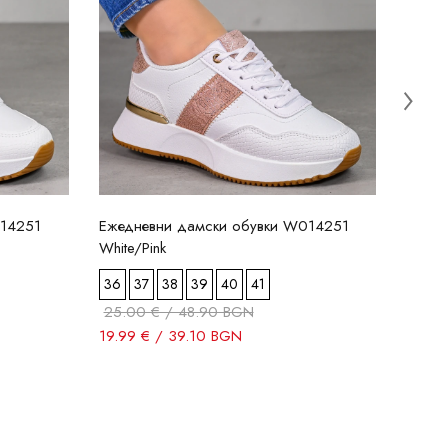
20.4
17.84
014251
Ежедневни дамски обувки W014251
White/Pink
36
37
38
39
40
41
25.00 € / 48.90 BGN
19.99 € / 39.10 BGN