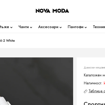
Мъже
Чанти
Аксесоари
Пантофи
Техни
6-2 White
Дамски кецов
Каталожен н
Наличност:
Таблица 
Спортн