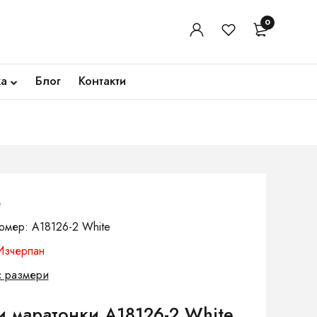
0
ка
Блог
Контакти
е
омер: A18126-2 White
Изчерпан
с размери
и маратонки A18126-2 White