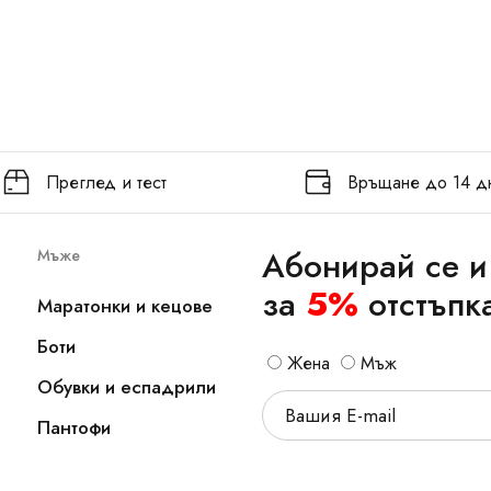
Преглед и тест
Връщане до 14 д
Абонирай се и
Мъже
за
5%
отстъпк
Маратонки и кецове
Боти
Жена
Мъж
Обувки и еспадрили
Пантофи