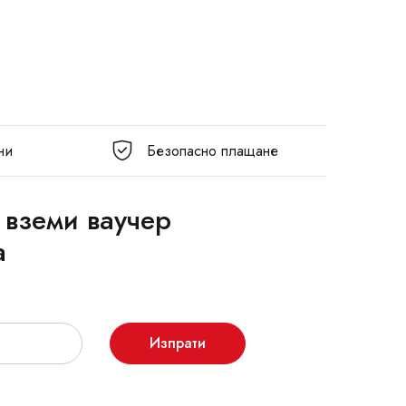
ни
Безопасно плащане
 вземи ваучер
а
Изпрати