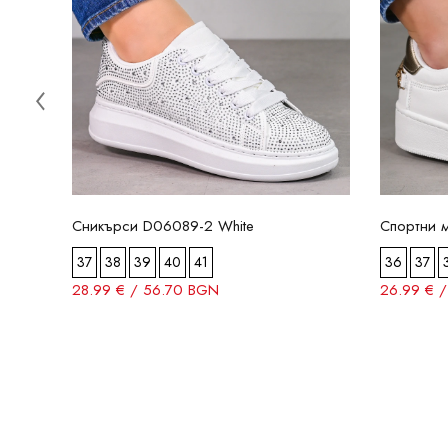
Сникърси D06089-2 White
Спортни 
37
38
39
40
41
36
37
28.99 € / 56.70 BGN
26.99 € 