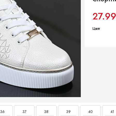
27.9
Цвят
36
37
38
39
40
41