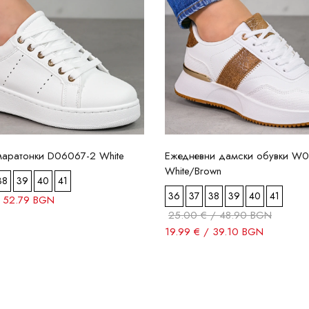
маратонки D06067-2 White
Ежедневни дамски обувки W
White/Brown
38
39
40
41
36
37
38
39
40
41
/ 52.79 BGN
25.00 € / 48.90 BGN
19.99 € / 39.10 BGN