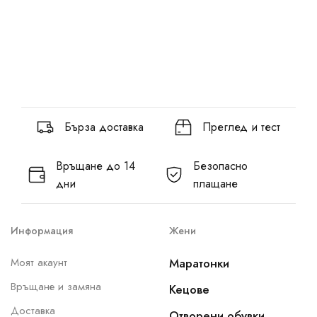
Бърза доставка
Преглед и тест
Връщане до 14
Безопасно
дни
плащане
Информация
Жени
Моят акаунт
Маратонки
Връщане и замяна
Кецове
Доставка
Отворени обувки