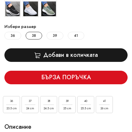
Избери размер
36
38
39
41
Добави в количката
БЪРЗА ПОРЪЧКА
36
37
38
39
40
41
23.5 cm
24 cm
24.5 cm
25 cm
25.5 cm
26 cm
Описание