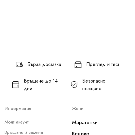
Бърза доставка
Преглед и тест
Връщане до 14
Безопасно
дни
плащане
Информация
Жени
Моят акаунт
Маратонки
Връщане и замяна
Кецове