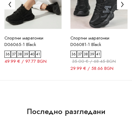
Спортни маратонки
Спортни маратонки
D06065-1 Black
D06081-1 Black
36
37
38
39
40
41
36
37
38
39
41
49.99 € / 97.77 BGN
35.00 € / 68.45 BGN
29.99 € / 58.66 BGN
Последно разгледани