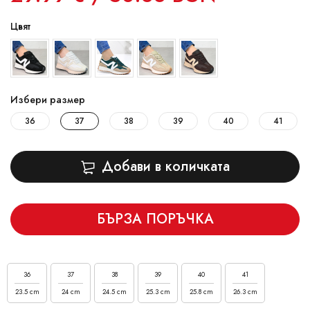
Цвят
Избери размер
36
37
38
39
40
41
Добави в количката
БЪРЗА ПОРЪЧКА
36
37
38
39
40
41
23.5 cm
24 cm
24.5 cm
25.3 cm
25.8 cm
26.3 cm