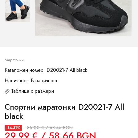
Маратонки
Каталожен номер: D20021-7 All black
Наличност: В наличност
Таблица с размери
Спортни маратонки D20021-7 All
black
35.00 € / 68.45 BGN
-14.31%
29.99 € / 58.66 BGN