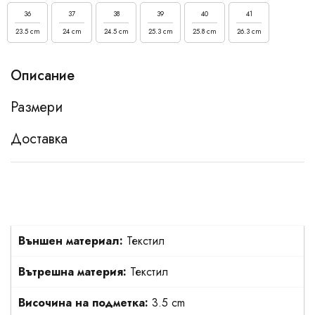
36
37
38
39
40
41
23.5 cm
24 cm
24.5 cm
25.3 cm
25.8 cm
26.3 cm
Описание
Размери
Доставка
Външен материал:
Текстил
Вътрешна материя:
Текстил
Височина на подметка:
3.5 cm