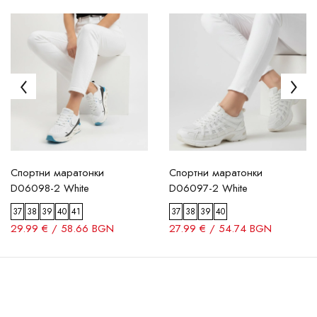
Спортни маратонки
Спортни маратонки
D06098-2 White
D06097-2 White
37
38
39
40
41
37
38
39
40
29.99 € / 58.66 BGN
27.99 € / 54.74 BGN