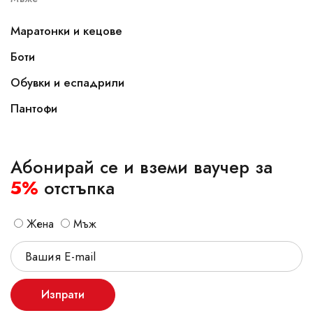
Маратонки и кецове
Боти
Обувки и еспадрили
Пантофи
Абонирай се и вземи ваучер за
5%
отстъпка
Жена
Мъж
Изпрати