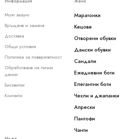
Информация
Жени
Моят акаунт
Маратонки
Връщане и замяна
Кецове
Доставка
Отворени обувки
Общи условия
Дамски обувки
Политика за поверителност
Сандали
Обработване на лични
Ежедневни боти
данни
Елегантни боти
Бисквитки
Чехли и джапанки
Контакти
Апрески
Пантофи
Чанти
Мъже