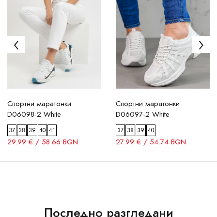
Спортни маратонки
Спортни маратонки
D06098-2 White
D06097-2 White
37
38
39
40
41
37
38
39
40
29.99 € / 58.66 BGN
27.99 € / 54.74 BGN
Последно разгледани