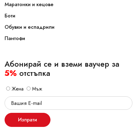
Маратонки и кецове
Боти
Обувки и еспадрили
Пантофи
Абонирай се и вземи ваучер за
5%
отстъпка
Жена
Мъж
Изпрати