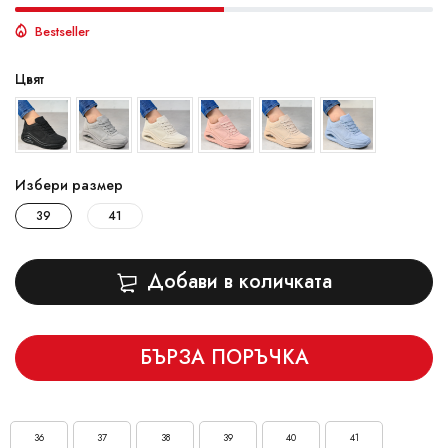
Bestseller
Цвят
Избери размер
39
41
Добави в количката
БЪРЗА ПОРЪЧКА
36
37
38
39
40
41