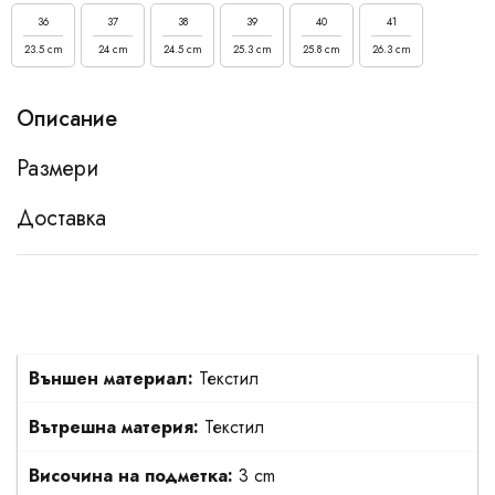
36
37
38
39
40
41
23.5 cm
24 cm
24.5 cm
25.3 cm
25.8 cm
26.3 cm
Описание
Размери
Доставка
Външен материал:
Текстил
Вътрешна материя:
Текстил
Височина на подметка:
3 cm