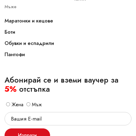
Мъже
Маратонки и кецове
Боти
Обувки и еспадрили
Пантофи
Абонирай се и вземи ваучер за
5%
отстъпка
Жена
Мъж
Изпрати