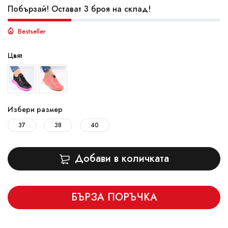
Побързай! Остават 3 броя на склад!
Bestseller
Цвят
Избери размер
37
38
40
Добави в количката
БЪРЗА ПОРЪЧКА