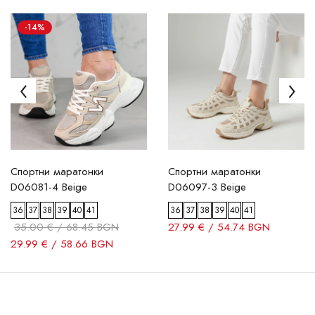
-14%
Спортни маратонки
Спортни маратонки
D06081-4 Beige
D06097-3 Beige
36
37
38
39
40
41
36
37
38
39
40
41
35.00 € / 68.45 BGN
27.99 € / 54.74 BGN
29.99 € / 58.66 BGN