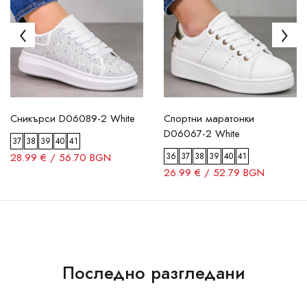
Сникърси D06089-2 White
Спортни маратонки
D06067-2 White
37
38
39
40
41
28.99 € / 56.70 BGN
36
37
38
39
40
41
26.99 € / 52.79 BGN
Последно разгледани