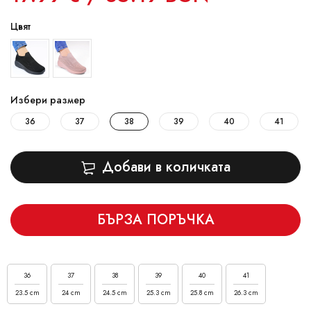
Цвят
Избери размер
36
37
38
39
40
41
Добави в количката
БЪРЗА ПОРЪЧКА
36
37
38
39
40
41
23.5 cm
24 cm
24.5 cm
25.3 cm
25.8 cm
26.3 cm