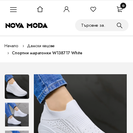
0
Начало
Дамски кецове
Спортни маратонки W138717 White