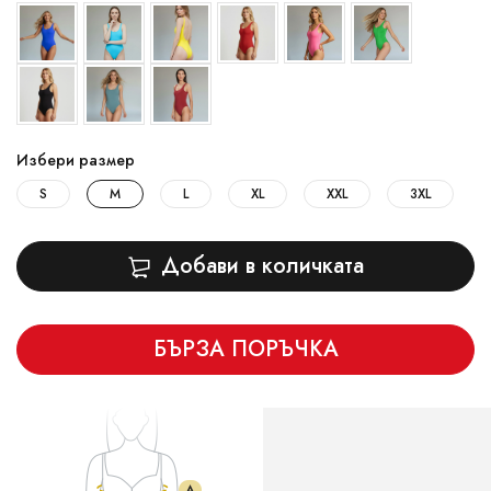
Избери размер
S
M
L
XL
XXL
3XL
Добави в количката
БЪРЗА ПОРЪЧКА