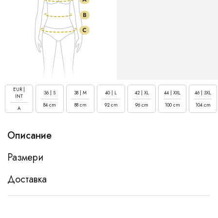
EUR |
36 | S
38 | M
40 | L
42 | XL
44 | XXL
46 | 3XL
INT
84 cm
88 cm
92 cm
96 cm
100 cm
104 cm
A
Описание
Размери
Доставка