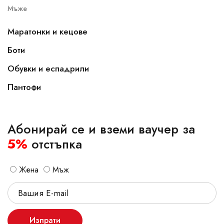
Мъже
Маратонки и кецове
Боти
Обувки и еспадрили
Пантофи
Абонирай се и вземи ваучер за
5%
отстъпка
Жена
Мъж
Изпрати