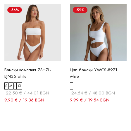
-56%
-59%
Бански комплект ZSHZL-
Цял бански YWCS-8971
BJN35 white
white
S
M
L
XL
L
22.50 € / 44.01 BGN
24.54 € / 48.00 BGN
9.90 € / 19.36 BGN
9.99 € / 19.54 BGN