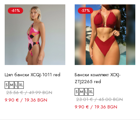
-61%
-57%
Цял бански XCQJ-1011 red
Бански комплект XCKJ-
ZTJ2265 red
S
M
L
XL
25.56 € / 49.99 BGN
S
M
L
XL
23.01 € / 45.00 BGN
9.90 € / 19.36 BGN
9.90 € / 19.36 BGN