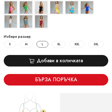
Избери размер
S
M
L
XL
XXL
3XL
Добави в количката
БЪРЗА ПОРЪЧКА