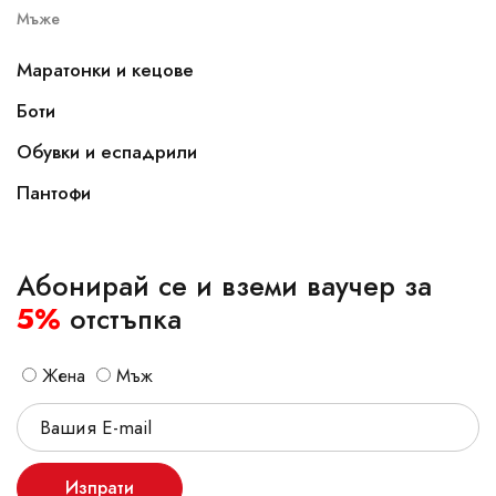
Мъже
Маратонки и кецове
Боти
Обувки и еспадрили
Пантофи
Абонирай се и вземи ваучер за
5%
отстъпка
Жена
Мъж
Изпрати