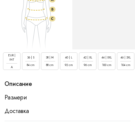
EUR |
36 | S
38 | M
40 | L
42 | XL
44 | XXL
46 | 3XL
INT
84 cm
88 cm
92 cm
96 cm
100 cm
104 cm
A
Описание
Размери
Доставка