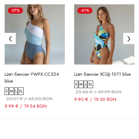
-57%
-61%
Цял бански YWPX-CC324
Цял бански XCQJ-1011 blue
blue
S
M
L
XL
S
M
L
XL
25.56 € / 49.99 BGN
23.01 € / 45.00 BGN
9.90 € / 19.36 BGN
9.99 € / 19.54 BGN