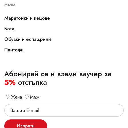
Мъже
Маратонки и кецове
Боти
Обувки и еспадрили
Пантофи
Абонирай се и вземи ваучер за
5%
отстъпка
Жена
Мъж
Изпрати