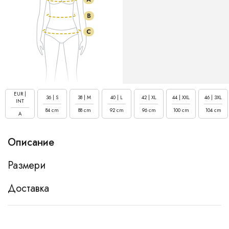
EUR |
36 | S
38 | M
40 | L
42 | XL
44 | XXL
46 | 3XL
INT
84 cm
88 cm
92 cm
96 cm
100 cm
104 cm
A
Описание
Размери
Доставка