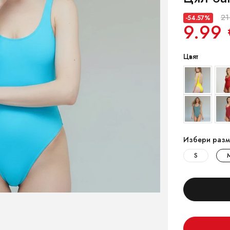
21
-54.57%
9.99 
Цвят
Избери разм
S