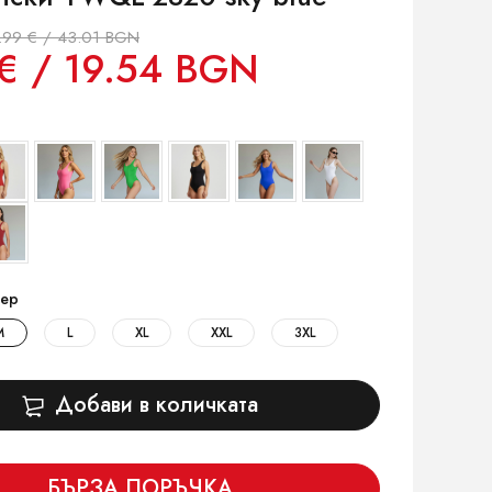
.99 € / 43.01 BGN
€ / 19.54 BGN
ер
M
L
XL
XXL
3XL
Добави в количката
БЪРЗА ПОРЪЧКА