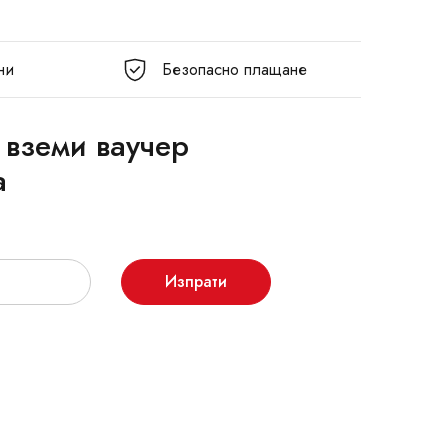
ни
Безопасно плащане
 вземи ваучер
а
Изпрати