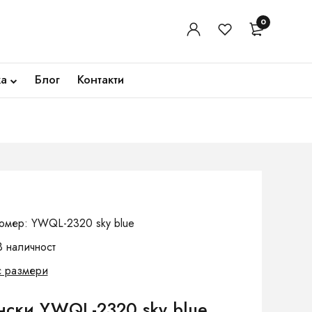
0
ка
Блог
Контакти
и
омер: YWQL-2320 sky blue
В наличност
с размери
нски YWQL-2320 sky blue