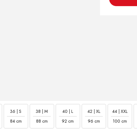
36 | S
38 | M
40 | L
42 | XL
44 | XXL
84 cm
88 cm
92 cm
96 cm
100 cm