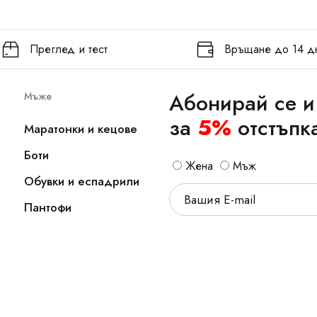
Преглед и тест
Връщане до 14 д
Абонирай се и
Мъже
за
5%
отстъпк
Маратонки и кецове
Боти
Жена
Мъж
Обувки и еспадрили
Пантофи