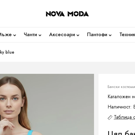
Мъже
Чанти
Аксесоари
Пантофи
Техни
ky blue
Бански костюм
Каталожен н
Наличност: 
Таблица 
Цял ба