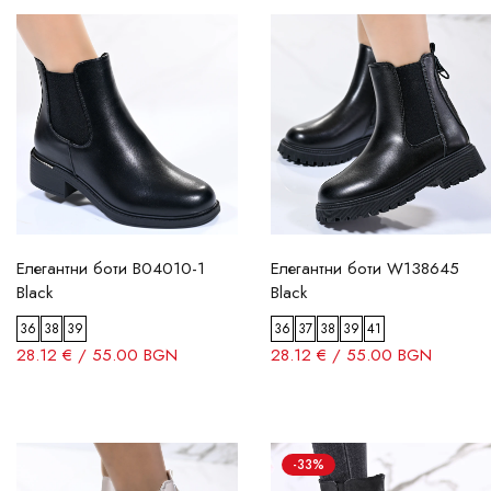
Елегантни боти B04010-1
Елегантни боти W138645
Black
Black
36
38
39
36
37
38
39
41
28.12 € / 55.00 BGN
28.12 € / 55.00 BGN
-33%