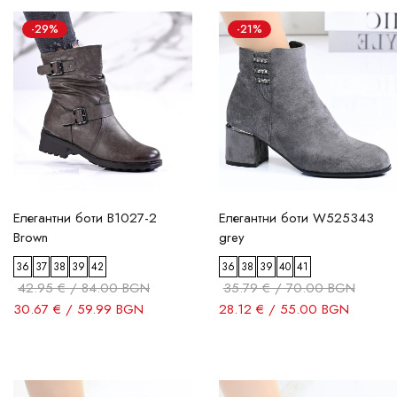
-29%
-21%
Елегантни боти B1027-2
Елегантни боти W525343
Brown
grey
36
37
38
39
42
36
38
39
40
41
42.95 € / 84.00 BGN
35.79 € / 70.00 BGN
30.67 € / 59.99 BGN
28.12 € / 55.00 BGN