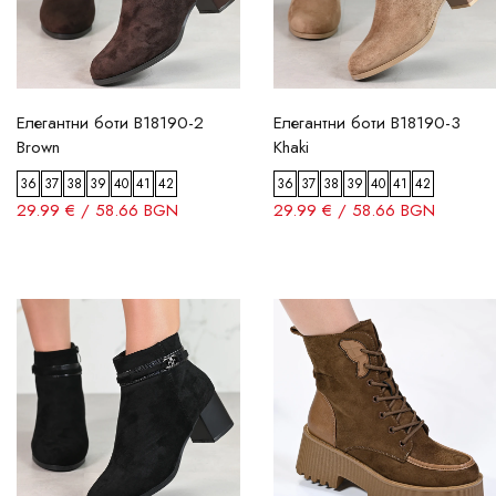
Цвят
Елегантни боти B18190-2
Елегантни боти B18190-3
Brown
Khaki
36
37
38
39
40
41
42
36
37
38
39
40
41
42
29.99 € / 58.66 BGN
29.99 € / 58.66 BGN
Размер