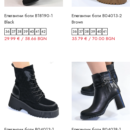
36
Елегантни боти B18190-1
Елегантни боти B04013-2
37
Black
Brown
38
36
37
38
39
40
41
42
36
37
38
39
40
41
29.99 € / 58.66 BGN
35.79 € / 70.00 BGN
39
40
41
42
43
Филтрирай
Елегантни боти B04013-1
Елегантни боти B04018-1