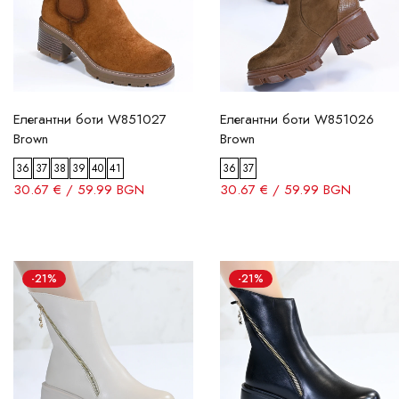
Елегантни боти W851027
Елегантни боти W851026
Brown
Brown
36
37
38
39
40
41
36
37
30.67 € / 59.99 BGN
30.67 € / 59.99 BGN
-21%
-21%