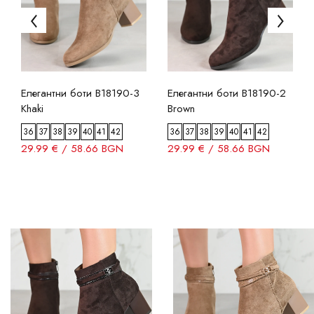
Елегантни боти B18190-3
Елегантни боти B18190-2
Khaki
Brown
36
37
38
39
40
41
42
36
37
38
39
40
41
42
29.99 € / 58.66 BGN
29.99 € / 58.66 BGN
ФИЛТРИ