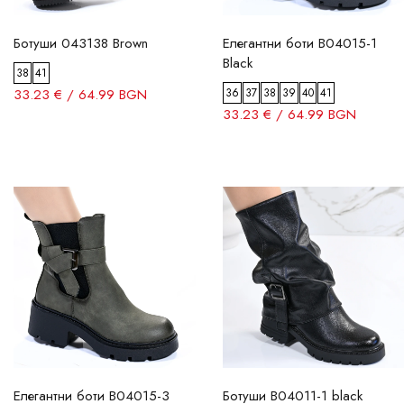
Ботуши 043138 Brown
Елегантни боти B04015-1
Black
38
41
33.23 € / 64.99 BGN
36
37
38
39
40
41
33.23 € / 64.99 BGN
Елегантни боти B04015-3
Ботуши B04011-1 black