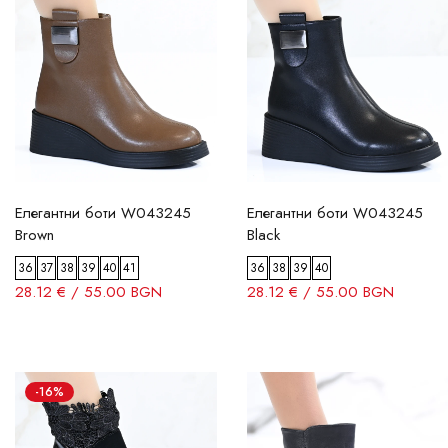
Елегантни боти W043245
Елегантни боти W043245
Brown
Black
36
37
38
39
40
41
36
38
39
40
28.12 € / 55.00 BGN
28.12 € / 55.00 BGN
-16%