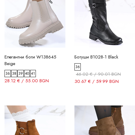
Елегантни боти W138645
Ботуши B1028-1 Black
Beige
36
36
38
39
40
41
46.02 € / 90.01 BGN
28.12 € / 55.00 BGN
30.67 € / 59.99 BGN