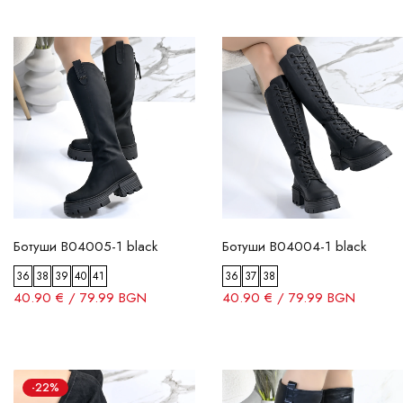
Ботуши B04005-1 black
Ботуши B04004-1 black
36
38
39
40
41
36
37
38
40.90 € / 79.99 BGN
40.90 € / 79.99 BGN
-22%