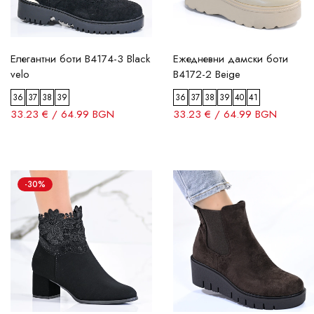
Елегантни боти B4174-3 Black
Ежедневни дамски боти
velo
B4172-2 Beige
36
37
38
39
36
37
38
39
40
41
33.23 € / 64.99 BGN
33.23 € / 64.99 BGN
-30%