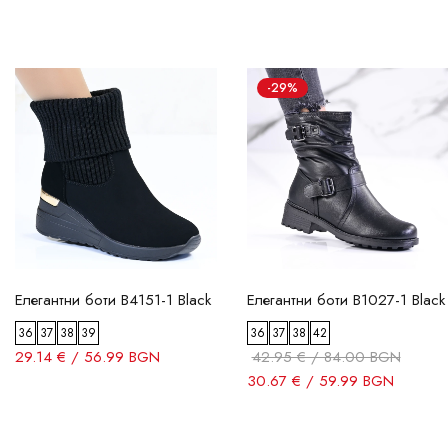
-29%
Елегантни боти B4151-1 Black
Елегантни боти B1027-1 Black
36
37
38
39
36
37
38
42
29.14 € / 56.99 BGN
42.95 € / 84.00 BGN
30.67 € / 59.99 BGN