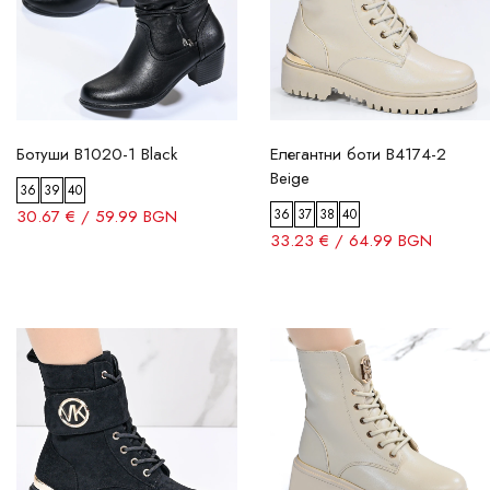
Ботуши B1020-1 Black
Елегантни боти B4174-2
Beige
36
39
40
30.67 € / 59.99 BGN
36
37
38
40
33.23 € / 64.99 BGN