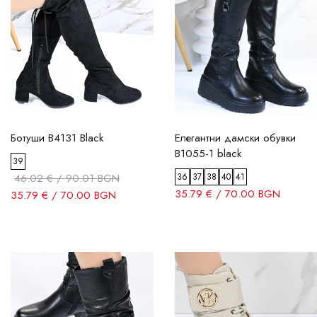
Ботуши B4131 Black
Елегантни дамски обувки
B1055-1 black
39
46.02 € / 90.01 BGN
36
37
38
40
41
35.79 € / 70.00 BGN
35.79 € / 70.00 BGN