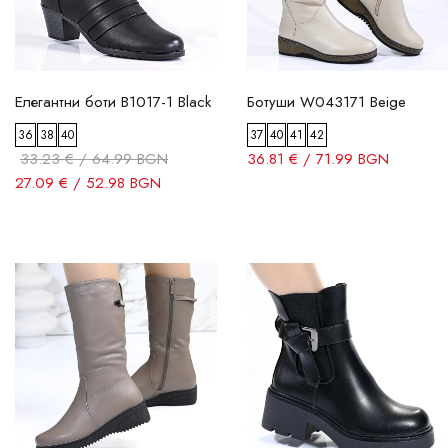
Елегантни боти B1017-1 Black
Ботуши W043171 Beige
36
38
40
37
40
41
42
33.23 € / 64.99 BGN
36.81 € / 71.99 BGN
27.09 € / 52.98 BGN