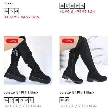
Green
36
37
38
39
40
36
39
41
40.90 € / 79.99 BGN
33.23 € / 64.99 BGN
-20%
-22%
Ботуши B4184-1 Black
Ботуши B4185-1 Black
36
37
38
39
40
41
38
40
46.02 € / 90.01 BGN
46.02 € / 90.01 BGN