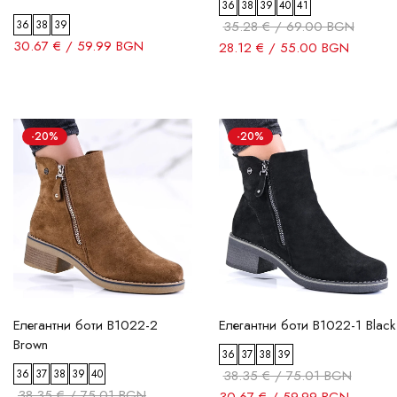
36
38
39
40
41
36
38
39
35.28 € / 69.00 BGN
30.67 € / 59.99 BGN
28.12 € / 55.00 BGN
-20%
-20%
Елегантни боти B1022-2
Елегантни боти B1022-1 Black
Brown
36
37
38
39
36
37
38
39
40
38.35 € / 75.01 BGN
38.35 € / 75.01 BGN
30.67 € / 59.99 BGN