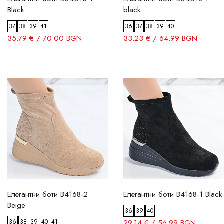
Black
black
37
38
39
41
36
37
38
39
40
35.79 € / 70.00 BGN
33.23 € / 64.99 BGN
Елегантни боти B4168-2
Елегантни боти B4168-1 Black
Beige
36
39
40
36
38
39
40
41
29.14 € / 56.99 BGN