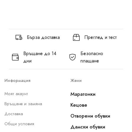
Бърза доставка
Преглед и тест
Връщане до 14
Безопасно
дни
плащане
Информация
Жени
Моят акаунт
Маратонки
Връщане и замяна
Кецове
Доставка
Отворени обувки
Общи условия
Дамски обувки