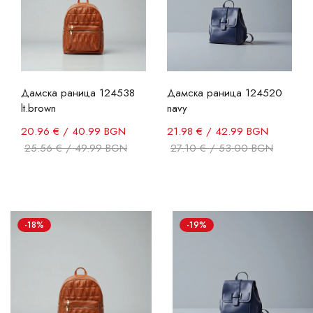
Дамска раница 124538
Дамска раница 124520
lt.brown
navy
20.96 € / 40.99 BGN
21.98 € / 42.99 BGN
25.56 € / 49.99 BGN
27.10 € / 53.00 BGN
-18%
-19%
ФИЛТРИ
Цвят