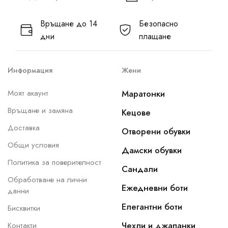
Връщане до 14
Безопасно
дни
плащане
Информация
Жени
Моят акаунт
Маратонки
Връщане и замяна
Кецове
Доставка
Отворени обувки
Общи условия
Дамски обувки
Политика за поверителност
Сандали
Обработване на лични
Ежедневни боти
данни
Елегантни боти
Бисквитки
Чехли и джапанки
Контакти