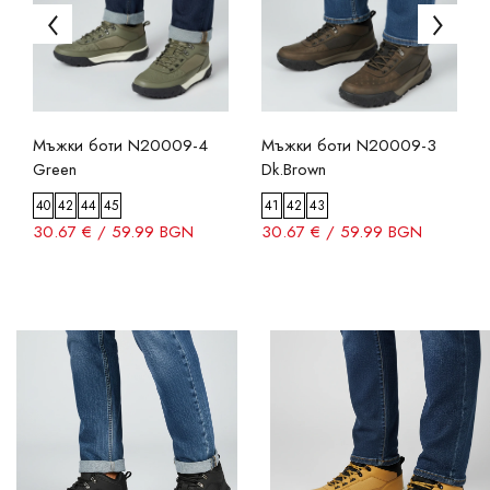
Мъжки боти N20009-4
Мъжки боти N20009-3
Green
Dk.Brown
40
42
44
45
41
42
43
30.67 € / 59.99 BGN
30.67 € / 59.99 BGN
ФИЛТРИ
Цвят