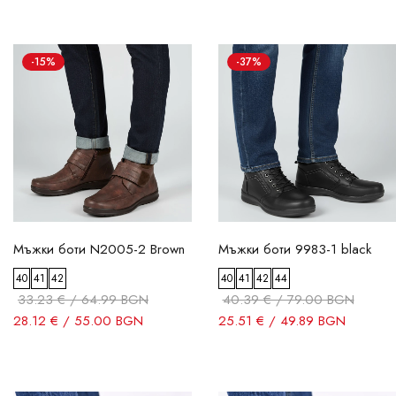
-15%
-37%
Мъжки боти N2005-2 Brown
Мъжки боти 9983-1 black
40
41
42
40
41
42
44
33.23 € / 64.99 BGN
40.39 € / 79.00 BGN
28.12 € / 55.00 BGN
25.51 € / 49.89 BGN