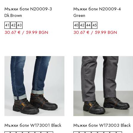
40
Мъжки боти N20009-3
Мъжки боти N20009-4
41
Dk.Brown
Green
42
41
42
43
40
42
44
45
30.67 € / 59.99 BGN
30.67 € / 59.99 BGN
43
44
45
46
47
48
Филтрирай
Мъжки боти W173001 Black
Мъжки боти W173003 Black