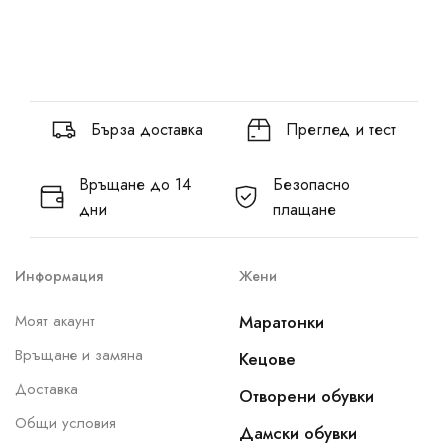
Бърза доставка
Преглед и тест
Връщане до 14
Безопасно
дни
плащане
Информация
Жени
Моят акаунт
Маратонки
Връщане и замяна
Кецове
Доставка
Отворени обувки
Общи условия
Дамски обувки