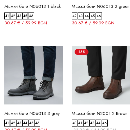
Мъжки боти N06013-1 black
Мъжки боти N06013-2 green
41
42
43
45
46
42
43
44
45
46
30.67 € / 59.99 BGN
30.67 € / 59.99 BGN
-15%
Мъжки боти N06013-3 gray
Мъжки боти N2001-2 Brown
41
42
43
44
45
46
40
41
42
43
44
46