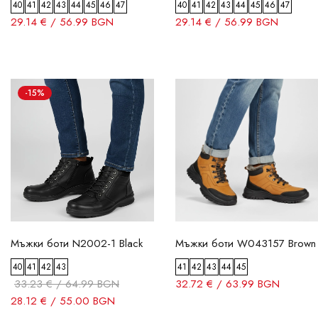
40
41
42
43
44
45
46
47
40
41
42
43
44
45
46
47
29.14 € / 56.99 BGN
29.14 € / 56.99 BGN
-15%
Мъжки боти N2002-1 Black
Мъжки боти W043157 Brown
40
41
42
43
41
42
43
44
45
33.23 € / 64.99 BGN
32.72 € / 63.99 BGN
28.12 € / 55.00 BGN