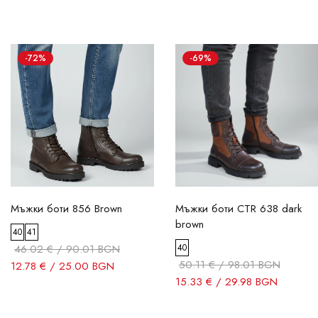
-72%
-69%
Мъжки боти 856 Brown
Мъжки боти CTR 638 dark
brown
40
41
46.02 € / 90.01 BGN
40
50.11 € / 98.01 BGN
12.78 € / 25.00 BGN
15.33 € / 29.98 BGN