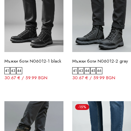
Мъжки боти N06012-1 black
Мъжки боти N06012-2 gray
41
43
44
41
43
44
45
46
30.67 € / 59.99 BGN
30.67 € / 59.99 BGN
-15%