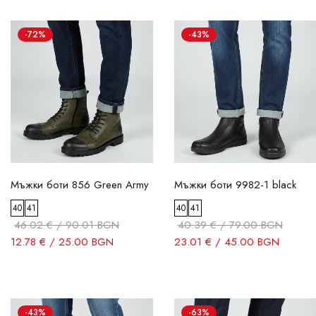
-72%
-43%
Мъжки боти 856 Green Army
Мъжки боти 9982-1 black
40
41
40
41
46.02 € / 90.01 BGN
40.39 € / 79.00 BGN
12.78 € / 25.00 BGN
23.01 € / 45.00 BGN
-43%
-63%