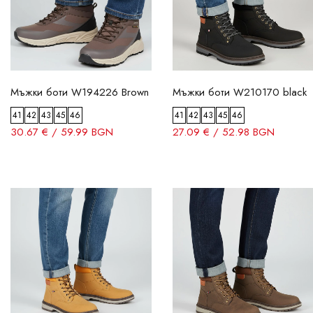
Мъжки боти W194226 Brown
Мъжки боти W210170 black
41
42
43
45
46
41
42
43
45
46
30.67 € / 59.99 BGN
27.09 € / 52.98 BGN