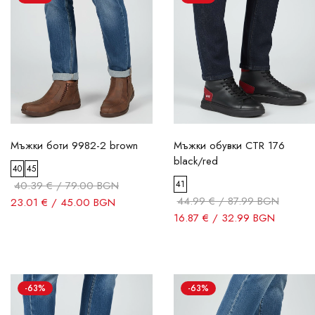
Мъжки боти 9982-2 brown
Мъжки обувки CTR 176
black/red
40
45
40.39 € / 79.00 BGN
41
44.99 € / 87.99 BGN
23.01 € / 45.00 BGN
16.87 € / 32.99 BGN
-63%
-63%