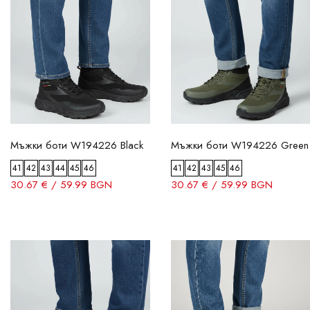
Мъжки боти W194226 Black
Мъжки боти W194226 Green
41
42
43
44
45
46
41
42
43
45
46
30.67 € / 59.99 BGN
30.67 € / 59.99 BGN