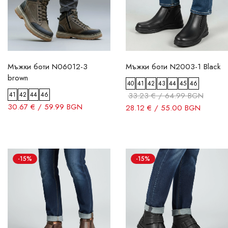
Мъжки боти N06012-3
Мъжки боти N2003-1 Black
brown
40
41
42
43
44
45
46
41
42
44
46
33.23 € / 64.99 BGN
30.67 € / 59.99 BGN
28.12 € / 55.00 BGN
-15%
-15%