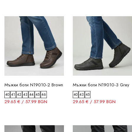
Мъжки боти N19010-2 Brown
Мъжки боти N19010-3 Grey
40
41
42
43
44
45
46
40
43
45
29.65 € / 57.99 BGN
29.65 € / 57.99 BGN