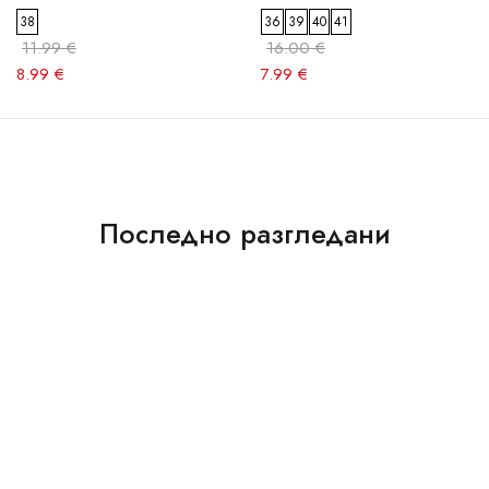
38
36
39
40
41
11.99 €
16.00 €
8.99 €
7.99 €
Последно разгледани