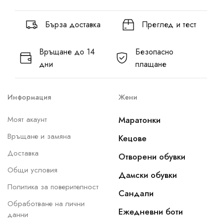
Бърза доставка
Преглед и тест
Връщане до 14
Безопасно
дни
плащане
Информация
Жени
Моят акаунт
Маратонки
Връщане и замяна
Кецове
Доставка
Отворени обувки
Общи условия
Дамски обувки
Политика за поверителност
Сандали
Обработване на лични
Ежедневни боти
данни