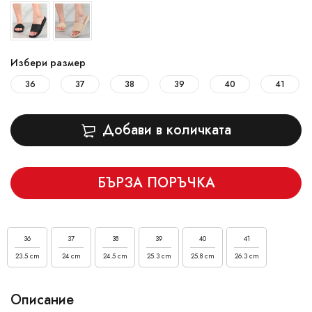
Избери размер
36
37
38
39
40
41
Добави в количката
БЪРЗА ПОРЪЧКА
36
37
38
39
40
41
23.5 cm
24 cm
24.5 cm
25.3 cm
25.8 cm
26.3 cm
Описание