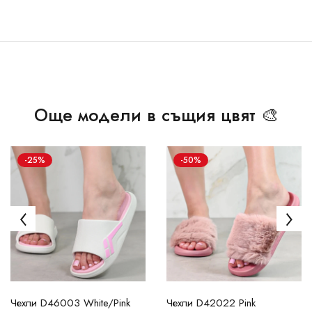
Още модели в същия цвят 🎨
-25%
-50%
Чехли D46003 White/Pink
Чехли D42022 Pink