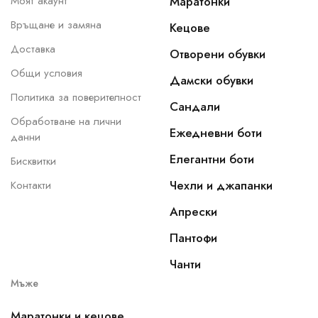
Моят акаунт
Маратонки
Връщане и замяна
Кецове
Доставка
Отворени обувки
Общи условия
Дамски обувки
Политика за поверителност
Сандали
Обработване на лични
Ежедневни боти
данни
Елегантни боти
Бисквитки
Чехли и джапанки
Контакти
Апрески
Пантофи
Чанти
Мъже
Маратонки и кецове