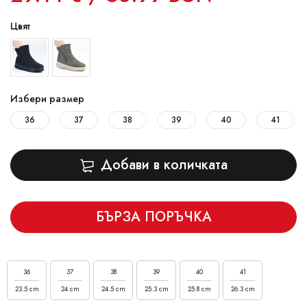
Цвят
Избери размер
36
37
38
39
40
41
Добави в количката
БЪРЗА ПОРЪЧКА
36
37
38
39
40
41
23.5 cm
24 cm
24.5 cm
25.3 cm
25.8 cm
26.3 cm