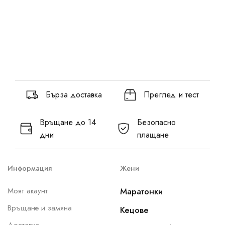
Бърза доставка
Преглед и тест
Връщане до 14
Безопасно
дни
плащане
Информация
Жени
Моят акаунт
Маратонки
Връщане и замяна
Кецове