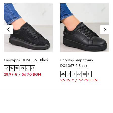
Сникърси D06089-1 Black
Спортни маратонки
D06067-1 Black
36
37
38
39
40
41
28.99 € / 56.70 BGN
36
37
38
39
40
41
26.99 € / 52.79 BGN