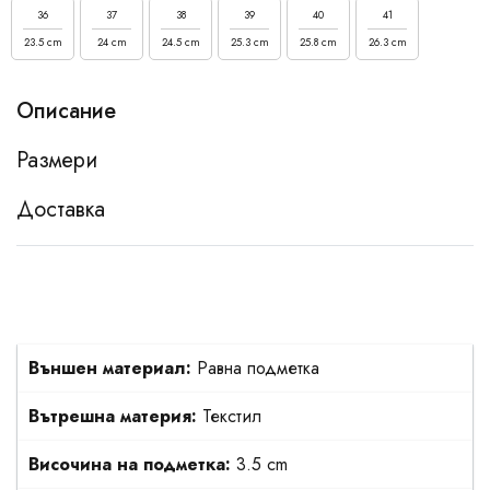
36
37
38
39
40
41
23.5 cm
24 cm
24.5 cm
25.3 cm
25.8 cm
26.3 cm
Описание
Размери
Доставка
Външен материал:
Равна подметка
Вътрешна материя:
Текстил
Височина на подметка:
3.5 cm