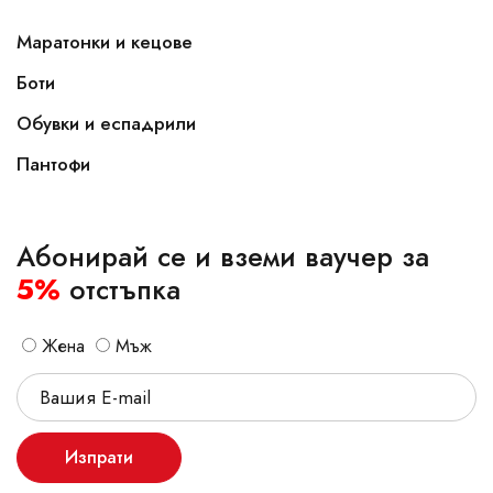
Маратонки и кецове
Боти
Обувки и еспадрили
Пантофи
Абонирай се и вземи ваучер за
5%
отстъпка
Жена
Мъж
Изпрати