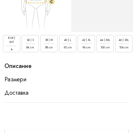
EUR |
36 | S
38 | M
40 | L
42 | XL
44 | XXL
46 | 3XL
INT
84 cm
88 cm
92 cm
96 cm
100 cm
104 cm
A
Описание
Размери
Доставка