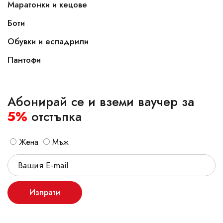
Маратонки и кецове
Боти
Обувки и еспадрили
Пантофи
Абонирай се и вземи ваучер за
5%
отстъпка
Жена
Мъж
Изпрати