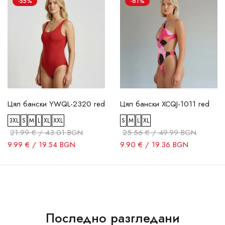
-55%
-61%
Цял бански YWQL-2320 red
Цял бански XCQJ-1011 red
3XL
S
M
L
XL
XXL
S
M
L
XL
21.99 € / 43.01 BGN
25.56 € / 49.99 BGN
9.99 € / 19.54 BGN
9.90 € / 19.36 BGN
Последно разгледани