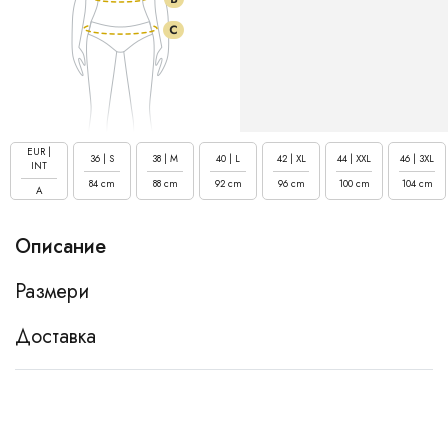
EUR |
36 | S
38 | M
40 | L
42 | XL
44 | XXL
46 | 3XL
INT
84 cm
88 cm
92 cm
96 cm
100 cm
104 cm
A
Описание
Размери
Доставка