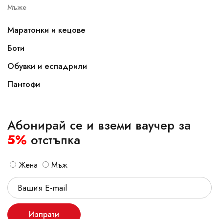
Мъже
Маратонки и кецове
Боти
Обувки и еспадрили
Пантофи
Абонирай се и вземи ваучер за
5%
отстъпка
Жена
Мъж
Изпрати