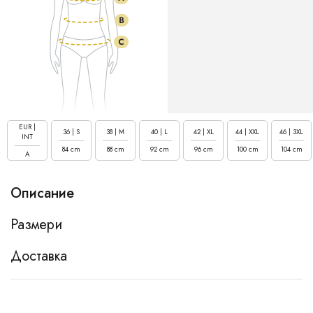
EUR |
36 | S
38 | M
40 | L
42 | XL
44 | XXL
46 | 3XL
INT
84 cm
88 cm
92 cm
96 cm
100 cm
104 cm
A
Описание
Размери
Доставка