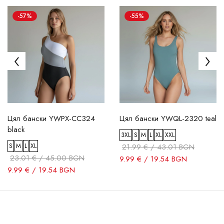
-57%
-55%
Цял бански YWPX-CC324
Цял бански YWQL-2320 teal
black
3XL
S
M
L
XL
XXL
S
M
L
XL
21.99 € / 43.01 BGN
23.01 € / 45.00 BGN
9.99 € / 19.54 BGN
9.99 € / 19.54 BGN