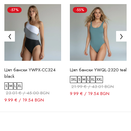
-57%
-55%
Цял бански YWPX-CC324
Цял бански YWQL-2320 teal
black
3XL
S
M
L
XL
XXL
S
M
L
XL
21.99 € / 43.01 BGN
23.01 € / 45.00 BGN
9.99 € / 19.54 BGN
9.99 € / 19.54 BGN