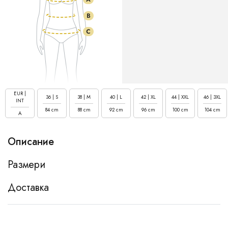
EUR |
36 | S
38 | M
40 | L
42 | XL
44 | XXL
46 | 3XL
INT
84 cm
88 cm
92 cm
96 cm
100 cm
104 cm
A
Описание
Размери
Доставка