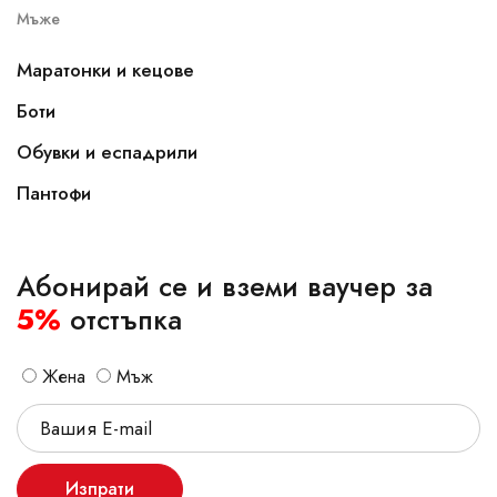
Мъже
Маратонки и кецове
Боти
Обувки и еспадрили
Пантофи
Абонирай се и вземи ваучер за
5%
отстъпка
Жена
Мъж
Изпрати