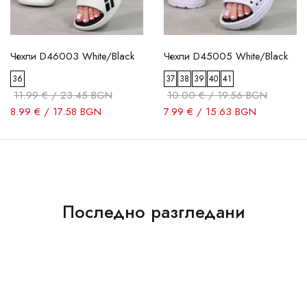
Чехли D46003 White/Black
Чехли D45005 White/Black
36
37
38
39
40
41
11.99 € / 23.45 BGN
10.00 € / 19.56 BGN
8.99 € / 17.58 BGN
7.99 € / 15.63 BGN
Последно разгледани