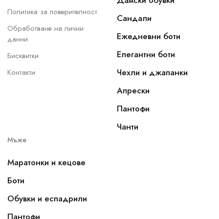
Дамски обувки
Политика за поверителност
Сандали
Обработване на лични
Ежедневни боти
данни
Елегантни боти
Бисквитки
Чехли и джапанки
Контакти
Апрески
Пантофи
Чанти
Мъже
Маратонки и кецове
Боти
Обувки и еспадрили
Пантофи